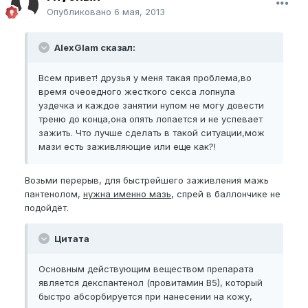
Опубликовано
6 мая, 2013
AlexGlam сказал:
Всем привет! друзья у меня такая проблема,во
время очеоедного жесткого секса лопнула
уздечка и каждое занятии нупом не могу довести
треню до конца,она опять лопается и не успевает
зажить. Что лучше сделать в такой ситуации,мож
мази есть заживляющие или еще как?!
Возьми перерыв, для быстрейшего заживления мажь
пантенолом,
нужна именно мазь
, спрей в баллончике не
подойдёт.
Цитата
Основным действующим веществом препарата
является декспантенол (провитамин В5), который
быстро абсорбируется при нанесении на кожу,