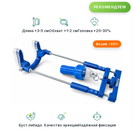
РЕКОМЕНДУЕМ
Длина +3–5 см
Обхват +1–2 см
Головка +20–30%
Акция −35%
Буст либидо
Качество эрекции
Надёжная фиксация