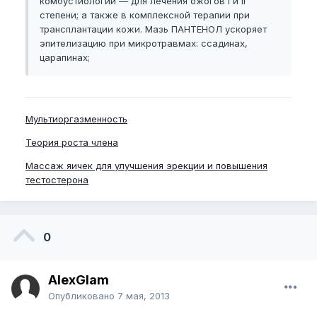
комбустиологии — для лечения ожогов I и II
степени; а также в комплексной терапии при
трансплантации кожи. Мазь ПАНТЕНОЛ ускоряет
эпителизацию при микротравмах: ссадинах,
царапинах;
Мультиоргазменность
Теория роста члена
Массаж яичек для улучшения эрекции и повышения
тестостерона
0
AlexGlam
Опубликовано
7 мая, 2013