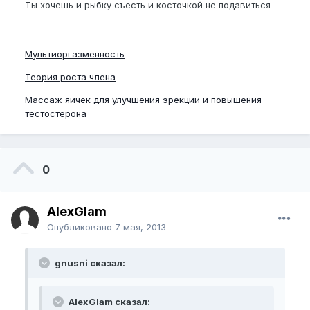
Ты хочешь и рыбку съесть и косточкой не подавиться
Мультиоргазменность
Теория роста члена
Массаж яичек для улучшения эрекции и повышения
тестостерона
0
AlexGlam
Опубликовано
7 мая, 2013
gnusni сказал:
AlexGlam сказал: