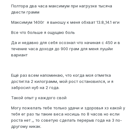
Полтора два часа максимум при нагрузке тысяча
двести грамм
Максимум 1400г я выношу к меня обхват 13.8_14.1 еги
Все что больше я ощущаю боль
Да и недавно для себя осознал что начиная с 450 и в
течение часа доходя до 900 грам для меня лушйи
вариант
Ещё раз всем напоминаю, что когда моя отметка
достигла 2 килограмм, мой рост остановился, и я
забросил нуб на 2 года.
Такой опыт у каждого свой
Могу пожелать тебе только удачи и здоровья хз какой у
тебя ег раз ты такие веса носишь по 8 часов но если
роста нет ,, то советую сделать перерыв года на 3 по-
другому никак.