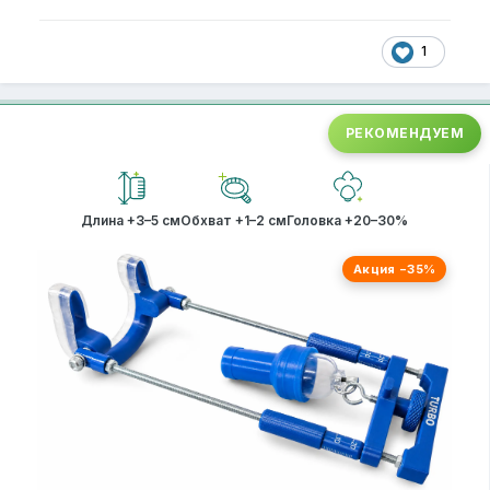
1
РЕКОМЕНДУЕМ
Длина +3–5 см
Обхват +1–2 см
Головка +20–30%
Акция −35%