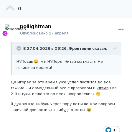
0
pollightman
Опубликовано
27 апреля
В 27.04.2026 в 06:26, Фронтовик сказал:
НУПовцы
, мы НУПеры. Читай мат.часть. Не
😄
гонись за весами!
Да Игорек за это время уже успел пустится во все
тяжкие - и самодельный экс с прогревом и
клэмп
ы по
2-3 штуки, вешалка во всех направлениях
🤭
Я думаю кто-нибудь через пару лет и на мои вопросы
годичной давности что-нибудь ответит
😂
1