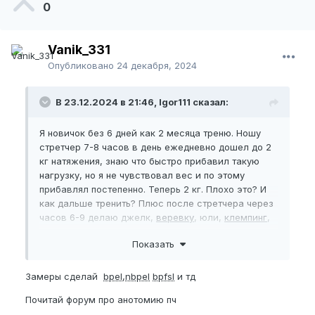
0
Vanik_331
Опубликовано
24 декабря, 2024
В 23.12.2024 в 21:46, Igor111 сказал:
Я новичок без 6 дней как 2 месяца треню. Ношу
стретчер 7-8 часов в день ежедневно дошел до 2
кг натяжения, знаю что быстро прибавил такую
нагрузку, но я не чувствовал вес и по этому
прибавлял постепенно. Теперь 2 кг. Плохо это? И
как дальше тренить? Плюс после стретчера через
часов 6-9 делаю джелк,
веревку
, юли,
клемпинг
,
конечно это не все за один раз, что то чередую.
Показать
Смотрю на состояние члена, по утрам иногда
стоит, а иногда нет, торгую его не болит, только
головка слегка от стретчера. Опытные в этом деле
Замеры сделай
bpel
,
nbpel
bpfsl
и тд
дайте совет нужный!!!!
Почитай форум про анотомию пч