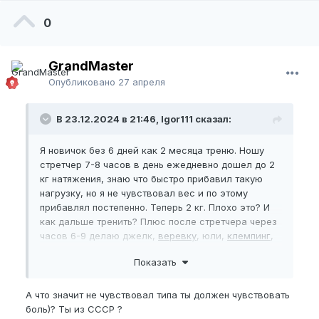
0
GrandMaster
Опубликовано
27 апреля
В 23.12.2024 в 21:46, Igor111 сказал:
Я новичок без 6 дней как 2 месяца треню. Ношу
стретчер 7-8 часов в день ежедневно дошел до 2
кг натяжения, знаю что быстро прибавил такую
нагрузку, но я не чувствовал вес и по этому
прибавлял постепенно. Теперь 2 кг. Плохо это? И
как дальше тренить? Плюс после стретчера через
часов 6-9 делаю джелк,
веревку
, юли,
клемпинг
,
конечно это не все за один раз, что то чередую.
Показать
Смотрю на состояние члена, по утрам иногда
стоит, а иногда нет, торгую его не болит, только
головка слегка от стретчера. Опытные в этом деле
А что значит не чувствовал типа ты должен чувствовать
дайте совет нужный!!!!
боль)? Ты из СССР ?