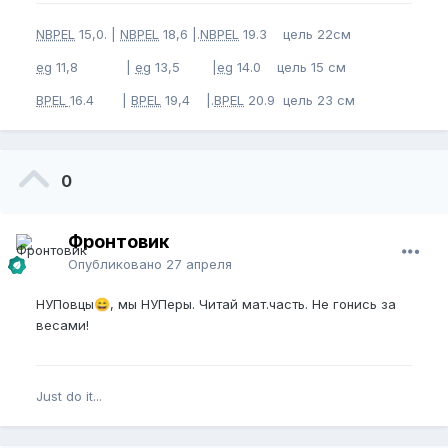
NBPEL
15,0. |
NBPEL
18,6 |.
NBPEL
19.3 цель 22см
eg
11,8 |
eg
13,5 |
eg
14.0 цель 15 см
BPEL
16.4 |
BPEL
19,4 |.
BPEL
20.9 цель 23 см
0
Фронтовик
Опубликовано
27 апреля
НУПовцы
, мы НУПеры. Читай мат.часть. Не гонись за
😄
весами!
Just do it...