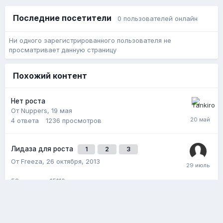
Последние посетители
0 пользователей онлайн
Ни одного зарегистрированного пользователя не
просматривает данную страницу
Похожий контент
Нет роста
От Nuppers,
19 мая
4
ответа
1236
просмотров
Лидаза для роста
1
2
3
От Freeza,
26 октября, 2013
52
ответа
15110
просмотров
В попытках роста
1
2
дневник
От trimz,
18 января