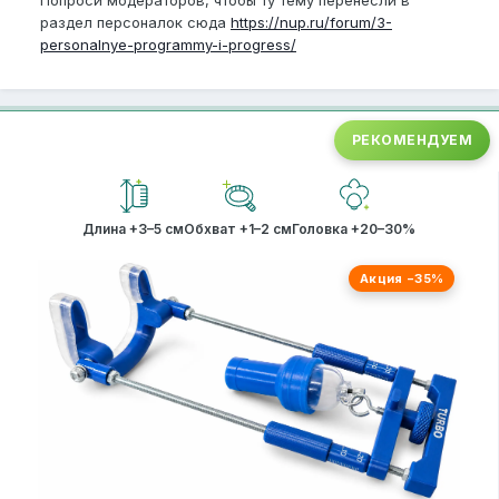
Попроси модераторов, чтобы ту тему перенесли в
раздел персоналок сюда
https://nup.ru/forum/3-
personalnye-programmy-i-progress/
РЕКОМЕНДУЕМ
Длина +3–5 см
Обхват +1–2 см
Головка +20–30%
Акция −35%