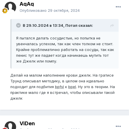
AqAq
Опубликовано
29 октября, 2024
В 29.10.2024 в 13:34, Потап сказал:
Я пытался делать сосудистые, но попытка не
увенчалась успехом, так как член толком не стоит.
Крайне проблематично работать на сосуды, так как
пенис тут же падает когда начинаешь мутить тот
же Джелк или помпу.
Делай на малом наполнение крови джелк. На гратисе
Трунд описывал методику, в целом она идеально
подходит для подбития
bpfsl
к
bpel
. Ну это в теории. На
практике мало где я встречал, чтобы описывали такой
джелк
ViDen