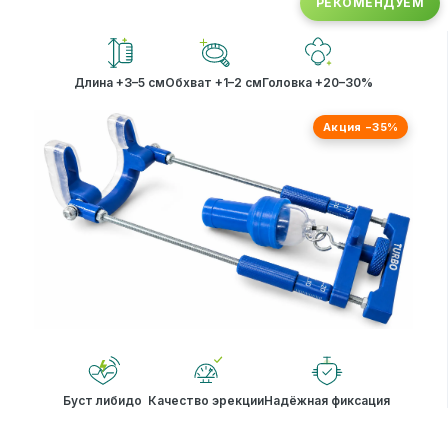
РЕКОМЕНДУЕМ
Длина +3–5 см
Обхват +1–2 см
Головка +20–30%
Акция −35%
Буст либидо
Качество эрекции
Надёжная фиксация