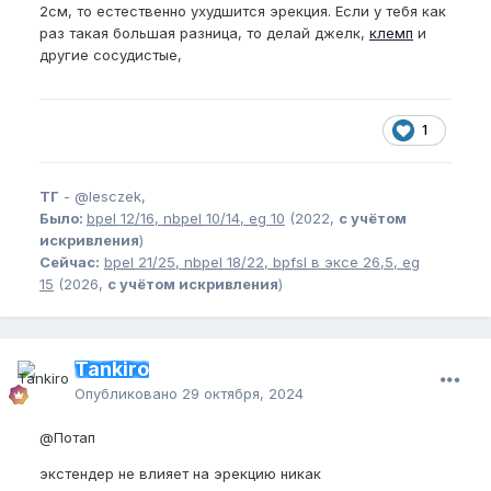
2см, то естественно ухудшится эрекция. Если у тебя как
раз такая большая разница, то делай джелк,
клемп
и
другие сосудистые,
1
ТГ
-
@lesczek,
Было:
bpel
12/16,
nbpel
10/14,
eg
10
(2022,
с учётом
искривления
)
Сейчас:
bpel
21/25,
nbpel
18/22,
bpfsl
в эксе 26,5,
eg
15
(2026,
с учётом искривления
)
Tankiro
Опубликовано
29 октября, 2024
@Потап
экстендер не влияет на эрекцию никак