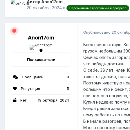
Автор Anon17cm
20 октября, 2024
в
Персональные программы и прогресс
Опубликовано
20 октяб
Anon17cm
Всех приветствую. Ког
грузом небольшим 300
Сейчас опять загорел
Пользователи
что нибудь достичь
О себе, 38 лет, член 
текст отдельно, поста
Сообщений
8
Поэтому чувствую нем
Репутация
5
большим что и бесит, 
при чем она погуляла,
Рег.
19 октября, 2024
Купил недавно помпу и
Вчера решил заняться 
нему работать но нем
В начале разогрев, п
Много провожу време