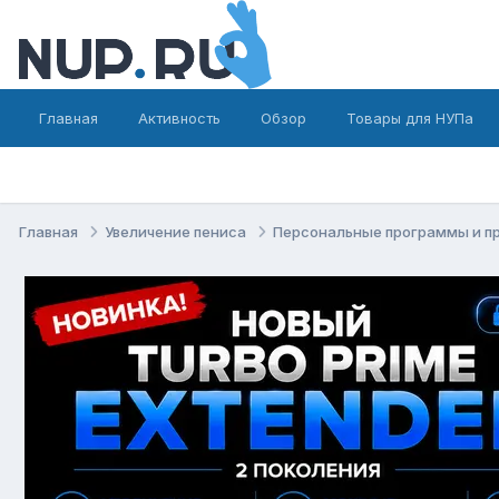
Главная
Активность
Обзор
Товары для НУПа
Главная
Увеличение пениса
Персональные программы и п