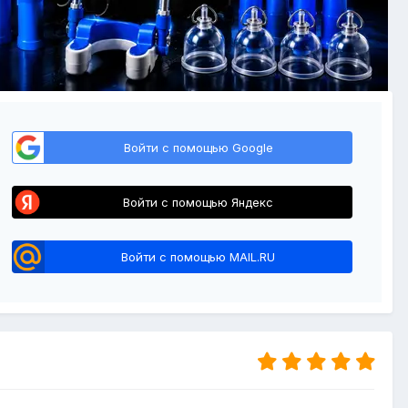
Войти с помощью Google
Войти с помощью Яндекс
Войти с помощью MAIL.RU