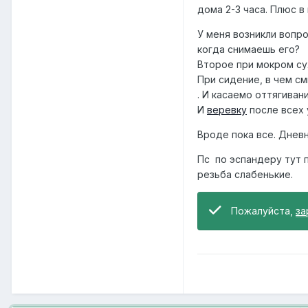
дома 2-3 часа. Плюс 
У меня возникли вопро
когда снимаешь его?
Второе при мокром су
При сидение, в чем см
. И касаемо оттягиван
И
веревку
после всех 
Вроде пока все. Днев
Пс по эспандеру тут 
резьба слабенькие.
Пожалуйста,
за