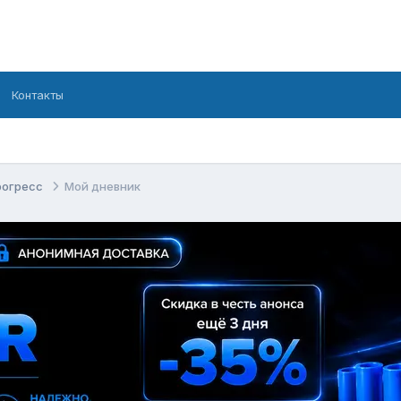
Контакты
рогресс
Мой дневник