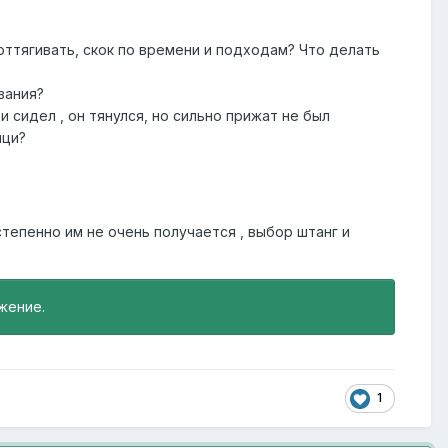
оттягивать, скок по времени и подходам? Что делать
ивания?
и сидел , он тянулся, но сильно прижат не был
ици?
тепенно им не очень получается , выбор штанг и
жение.
1