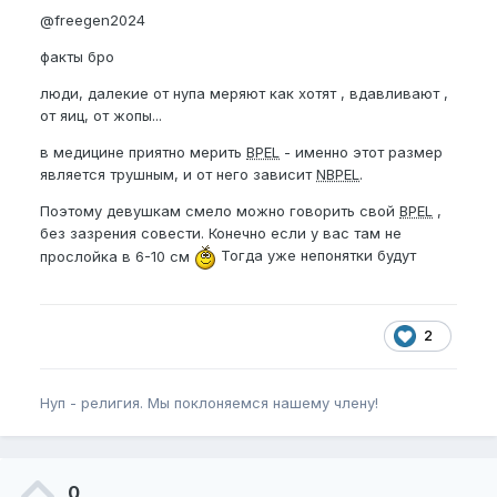
@freegen2024
факты бро
люди, далекие от нупа меряют как хотят , вдавливают ,
от яиц, от жопы...
в медицине приятно мерить
BPEL
- именно этот размер
является трушным, и от него зависит
NBPEL
.
Поэтому девушкам смело можно говорить свой
BPEL
,
без зазрения совести. Конечно если у вас там не
прослойка в 6-10 см
Тогда уже непонятки будут
2
Нуп - религия. Мы поклоняемся нашему члену!
0