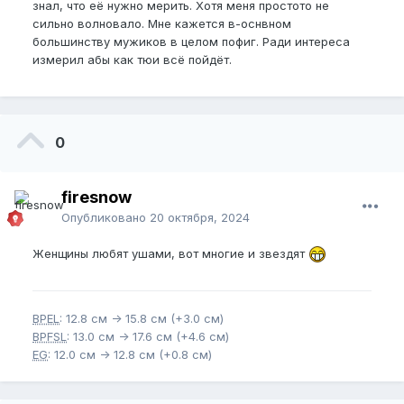
делать.
знал, что её нужно мерить. Хотя меня простото не
сильно волновало. Мне кажется в-оснвном
большинству мужиков в целом пофиг. Ради интереса
измерил абы как тюи всё пойдёт.
0
firesnow
Опубликовано
20 октября, 2024
Женщины любят ушами, вот многие и звездят
BPEL
: 12.8 см -> 15.8 см (+3.0 см)
BPFSL
: 13.0 см -> 17.6 см (+4.6 см)
EG
: 12.0 см -> 12.8 см (+0.8 см)