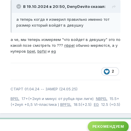
В 19.10.2024 в 20:50, DenyDevito сказал:
а теперь когда я измерил правильно именно тот
размер который войдёт в девушку
а че, мы теперь измеряем "что войдет в девушку" это по
какой позе смотреть то ???
nbpel
обычно меряются, а у
нуперов
bpel
,
bpfsl
и
eg
2
СТАРТ 01.04.24 -- ЗАМЕР (24.05.25)
BPEL
17+(+2нуп и минус от рубца при лиге)
NBPEL
15.5+
(+2нуп +0,5 VI-пластика )
BPFSL
18.5(+2.5)
EG
12.5 (+0.5)
РЕКОМЕНДУЕМ