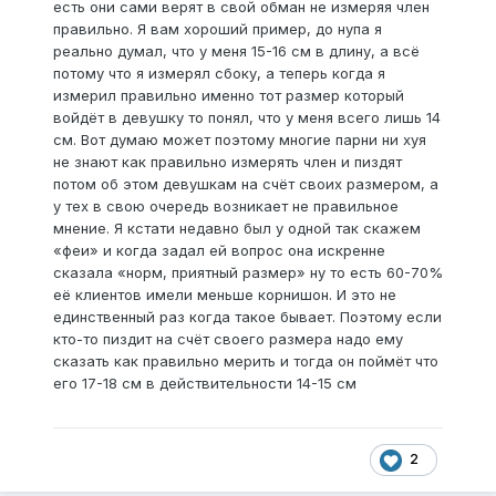
есть они сами верят в свой обман не измеряя член
правильно. Я вам хороший пример, до нупа я
реально думал, что у меня 15-16 см в длину, а всё
потому что я измерял сбоку, а теперь когда я
измерил правильно именно тот размер который
войдёт в девушку то понял, что у меня всего лишь 14
см. Вот думаю может поэтому многие парни ни хуя
не знают как правильно измерять член и пиздят
потом об этом девушкам на счёт своих размером, а
у тех в свою очередь возникает не правильное
мнение. Я кстати недавно был у одной так скажем
«феи» и когда задал ей вопрос она искренне
сказала «норм, приятный размер» ну то есть 60-70%
её клиентов имели меньше корнишон. И это не
единственный раз когда такое бывает. Поэтому если
кто-то пиздит на счёт своего размера надо ему
сказать как правильно мерить и тогда он поймёт что
его 17-18 см в действительности 14-15 см
2