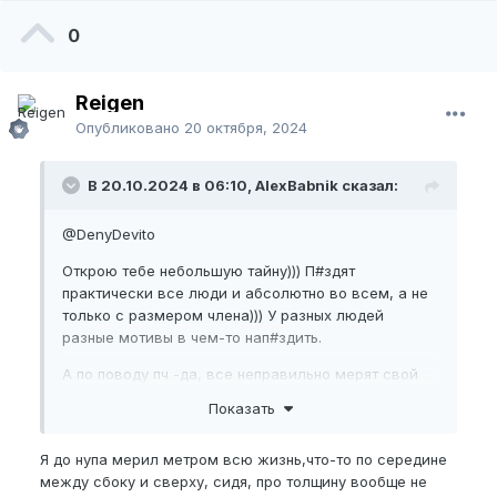
0
Reigen
Опубликовано
20 октября, 2024
В 20.10.2024 в 06:10, AlexBabnik сказал:
@DenyDevito
Открою тебе небольшую тайну))) П#здят
практически все люди и абсолютно во всем, а не
только с размером члена))) У разных людей
разные мотивы в чем-то нап#здить.
А по поводу пч -да, все неправильно мерят свой
пч, мерят хоть от жопы, хоть от яиц, хоть вообще
Показать
ото лба)) Причем многие мерят длину мягким
портным метром, а это недопустимо.
Я до нупа мерил метром всю жизнь,что-то по середине
Это мы, нуперы, умеем правильно измерения
между сбоку и сверху, сидя, про толщину вообще не