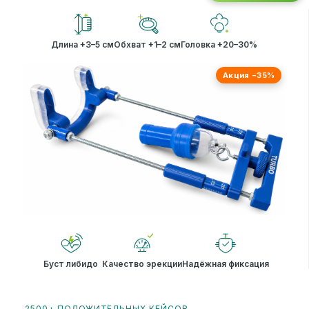
Длина +3–5 см
Обхват +1–2 см
Головка +20–30%
Акция −35%
Буст либидо
Качество эрекции
Надёжная фиксация
2500+ ПОЛОЖИТЕЛЬНЫХ КЕЙСОВ