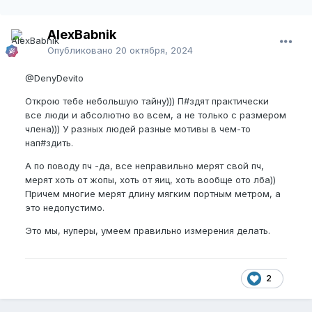
AlexBabnik
Опубликовано
20 октября, 2024
@DenyDevito
Открою тебе небольшую тайну))) П#здят практически
все люди и абсолютно во всем, а не только с размером
члена))) У разных людей разные мотивы в чем-то
нап#здить.
А по поводу пч -да, все неправильно мерят свой пч,
мерят хоть от жопы, хоть от яиц, хоть вообще ото лба))
Причем многие мерят длину мягким портным метром, а
это недопустимо.
Это мы, нуперы, умеем правильно измерения делать.
2