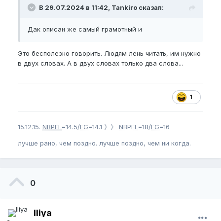
В 29.07.2024 в 11:42, Tankiro сказал:
Дак описан же самый грамотный и
Это бесполезно говорить. Людям лень читать, им нужно
в двух словах. А в двух словах только два слова...
1
15.12.15.
NBPEL
=14.5/
EG
=14.1 》》
NBPEL
=18/
EG
=16
лучше рано, чем поздно. лучше поздно, чем ни когда.
0
Iliya