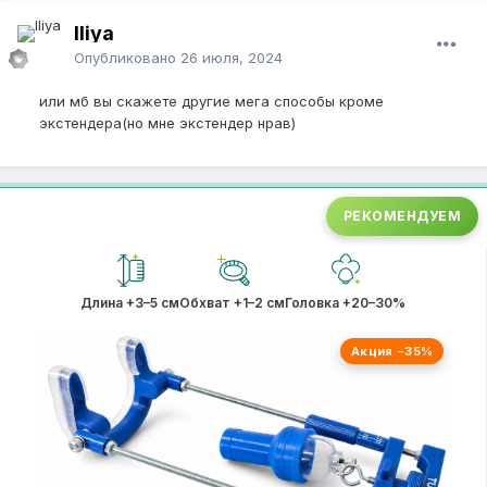
Iliya
Опубликовано
26 июля, 2024
или мб вы скажете другие мега способы кроме
экстендера(но мне экстендер нрав)
РЕКОМЕНДУЕМ
Длина +3–5 см
Обхват +1–2 см
Головка +20–30%
Акция −35%