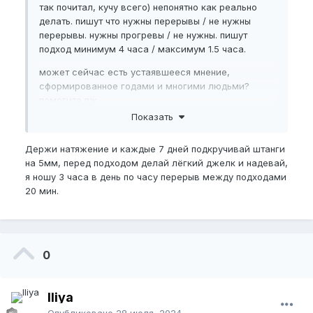
так почитал, кучу всего) непонятно как реально
делать. пишут что нужны перерывы / не нужны
перерывы. нужны прогревы / не нужны. пишут
подход минимум 4 часа / максимум 1.5 часа.
может сейчас есть устаявшееся мнение,
сформированное годами и многими людьми?
помогите пж.
Показать
Кстати по натяжению - я прочитал мануал от
пенимастер. оказывается я сейчас ношу так, что
Держи натяжение и каждые 7 дней подкручивай штанги
скрывается лишь одна метка, то есть у меня там в
на 5мм, перед подходом делай лёгкий джелк и надевай,
районе 200грамм тяжести
я ношу 3 часа в день по часу перерыв между подходами
20 мин.
0
Iliya
Опубликовано
28 июля, 2024