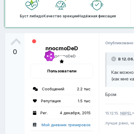
Буст либидо
Качество эрекции
Надёжная фиксация
Опубликован
npocmoDeD
0
В 12.06
Пользователи
Как можно
(как мне 
Сообщений
2.2 тыс
Бром
Репутация
1.5 тыс
Рег.
4 декабря, 2015
15.12.15.
NBPEL
=
лучше рано, ч
Мой дневник тренировок