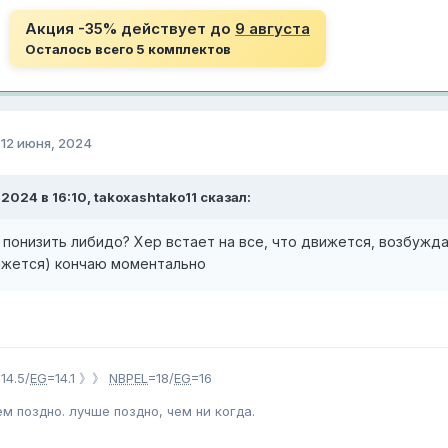
Акция -35% действует до
9 августа
Осталось всего 5 комплектов
о
12 июня, 2024
.2024 в 16:10, takoxashtako11 сказал:
 понизить либидо? Хер встает на все, что движется, возбужд
кажется) кончаю моментально
14.5/
EG
=14.1 》》
NBPEL
=18/
EG
=16
ем поздно. лучше поздно, чем ни когда.