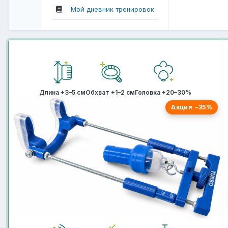
Мой дневник тренировок
Длина +3–5 см
Обхват +1–2 см
Головка +20–30%
Акция −35%