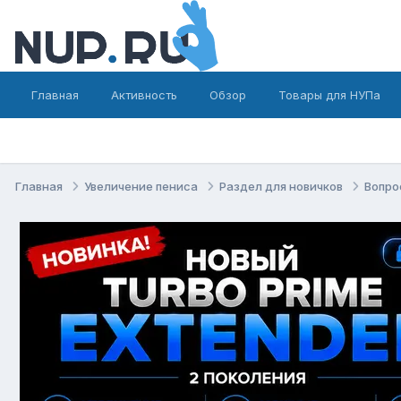
Главная
Активность
Обзор
Товары для НУПа
Главная
Увеличение пениса
Раздел для новичков
Вопро