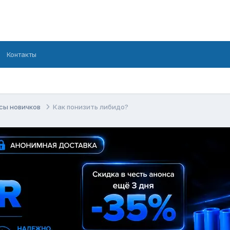
Контакты
сы новичков
Как понизить либидо?