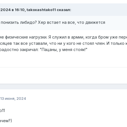
.2024 в 16:10, takoxashtako11 сказал:
 понизить либидо? Хер встает на все, что движется
 физические нагрузки. Я служил в армии, когда бром уже пер
сяцев так все уставали, что ни у кого не стоял член. И тольк
радостно закричал: "Пацаны, у меня стояк!"
о
13 июня, 2024
o11
ачем?)