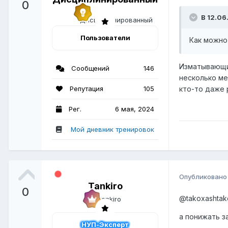
0
В 12.06
Пользователи
Как можно
Изматывающие
Сообщений
146
несколько ме
Репутация
105
кто-то даже 
Рег.
6 мая, 2024
Мой дневник тренировок
Опубликован
Tankiro
0
@takoxashtak
а понижать з
НУП-Эксперт