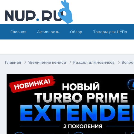
Главная
Активность
Обзор
Товары для НУПа
Главная
Увеличение пениса
Раздел для новичков
Вопро