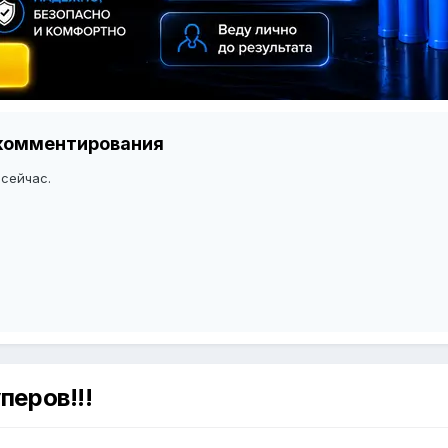
я комментирования
 сейчас.
еров!!!