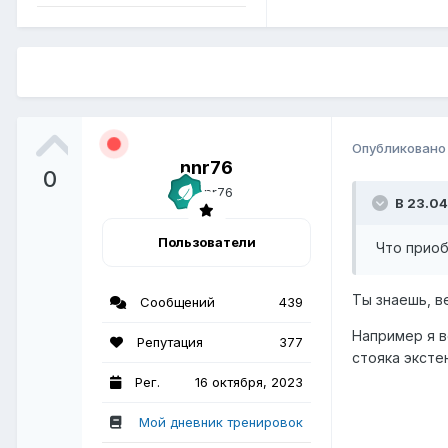
Опубликован
nnr76
0
В 23.04
Пользователи
Что приоб
Ты знаешь, в
Сообщений
439
Например я в
Репутация
377
стояка эксте
Рег.
16 октября, 2023
Мой дневник тренировок