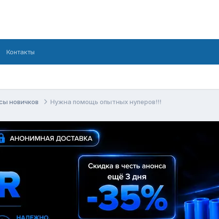
Контакты
сы новичков
Нужна помощь опытных нуперов!!!