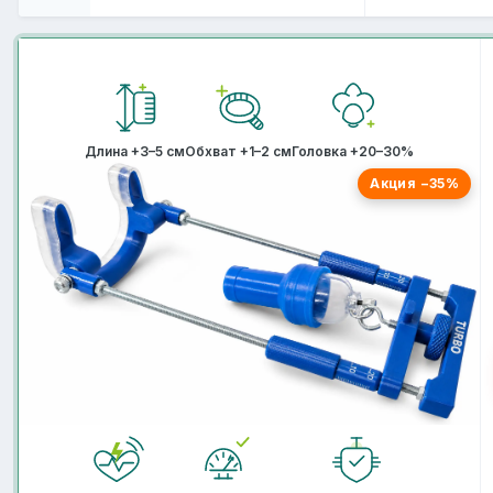
Длина +3–5 см
Обхват +1–2 см
Головка +20–30%
Акция −35%