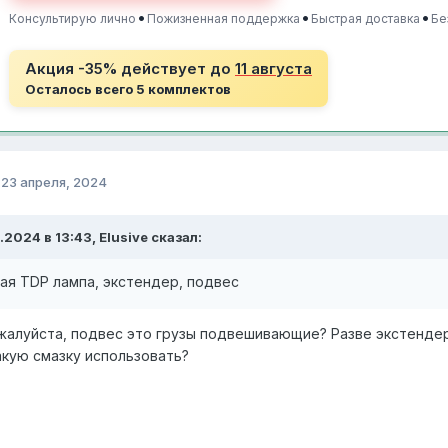
•
•
•
Консультирую лично
Пожизненная поддержка
Быстрая доставка
Бе
Акция -35% действует до
11 августа
Осталось всего 5 комплектов
о
23 апреля, 2024
.2024 в 13:43, Elusive сказал:
ая TDP лампа, экстендер, подвес
алуйста, подвес это грузы подвешивающие? Разве экстендер
акую смазку использовать?