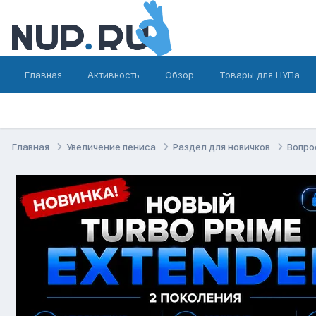
Главная
Активность
Обзор
Товары для НУПа
Главная
Увеличение пениса
Раздел для новичков
Вопро