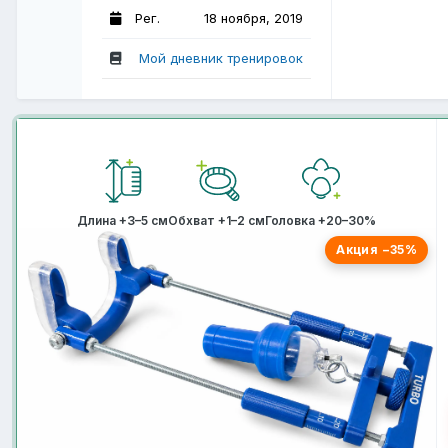
Рег.
18 ноября, 2019
Мой дневник тренировок
Длина +3–5 см
Обхват +1–2 см
Головка +20–30%
Акция −35%