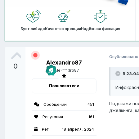
Буст либидо
Качество эрекции
Надёжная фиксация
Опубликован
Alexandro87
0
В 23.04
Пользователи
Инфокрасн
Подскажи пож
Сообщений
451
джелкинга, к
Репутация
161
Рег.
18 апреля, 2024