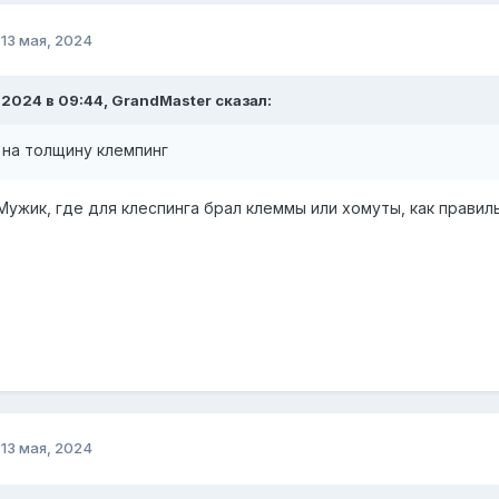
о
13 мая, 2024
.2024 в 09:44, GrandMaster сказал:
 на толщину клемпинг
 Мужик, где для клеспинга брал клеммы или хомуты, как правил
о
13 мая, 2024