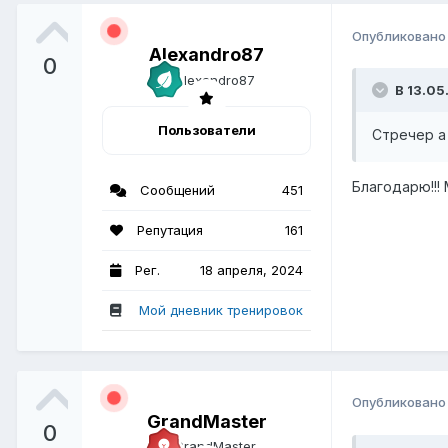
Опубликован
Alexandro87
0
В 13.05
Пользователи
Стречер а
Благодарю!!!
Сообщений
451
Репутация
161
Рег.
18 апреля, 2024
Мой дневник тренировок
Опубликован
GrandMaster
0