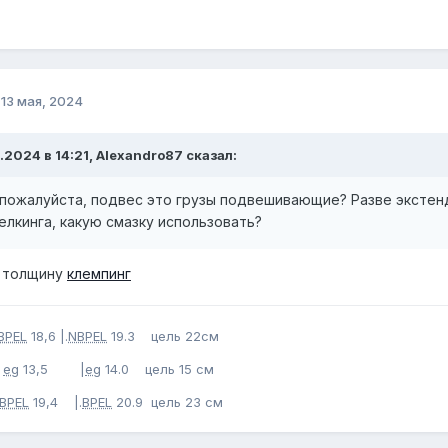
о
13 мая, 2024
.2024 в 14:21, Alexandro87 сказал:
пожалуйста, подвес это грузы подвешивающие? Разве экстен
елкинга, какую смазку использовать?
а толщину
клемпинг
BPEL
18,6 |.
NBPEL
19.3 цель 22см
|
eg
13,5 |
eg
14.0 цель 15 см
BPEL
19,4 |.
BPEL
20.9 цель 23 см