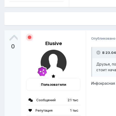
Опубликован
Elusive
0
В 23.04
Друзья, п
стоит нач
Инфокрасная 
Пользователи
Сообщений
2.1 тыс
Репутация
1 тыс