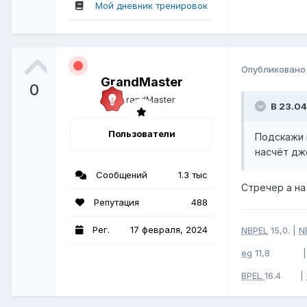
Мой дневник тренировок
Опубликован
GrandMaster
0
В 23.04
Пользователи
Подскажи 
насчёт дж
Сообщений
1.3 тыс
Стречер а н
Репутация
488
Рег.
17 февраля, 2024
NBPEL
15,0. |
N
eg
11,8 
BPEL
16.4 |