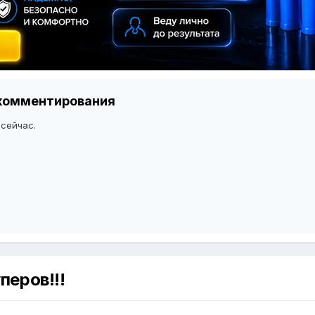
я комментирования
 сейчас.
еров!!!