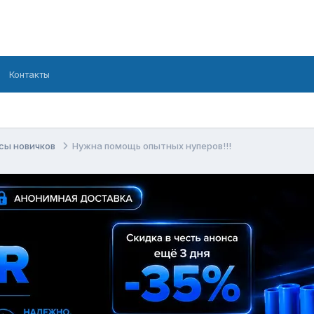
Контакты
сы новичков
Нужна помощь опытных нуперов!!!