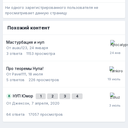
Ни одного зарегистрированного пользователя не
просматривает данную страницу
Похожий контент
Мастурбация и нуп
От auau123,
24 января
3
ответа
1153
просмотра
Про теоремы Нупа!
От Pavel111,
18 июля
5
ответов
226
просмотров
НУП Юмор
1
2
3
4
От Джексон,
7 апреля, 2020
64
ответа
17057
просмотров