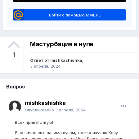
Войти с помощью MAIL.RU
Мастурбация в нупе
1
Ответ от mishkashishka,
3 апреля, 2024
Вопрос
mishkashishka
Опубликовано
3 апреля, 2024
Всех приветствую!
Я не начал еще занима нупом, только изучаю.Хочу
начать через неделю где - то.Мне 15 лет , дрочу день