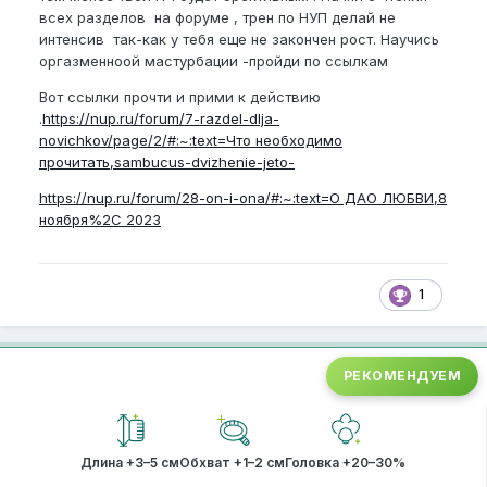
всех разделов на форуме , трен по НУП делай не
интенсив так-как у тебя еще не закончен рост. Научись
оргазменноой мастурбации -пройди по ссылкам
Вот ссылки прочти и прими к действию
.
https://nup.ru/forum/7-razdel-dlja-
novichkov/page/2/#:~:text=Что необходимо
прочитать,sambucus-dvizhenie-jeto-
https://nup.ru/forum/28-on-i-ona/#:~:text=О ДАО ЛЮБВИ,8
ноября%2C 2023
1
РЕКОМЕНДУЕМ
Длина +3–5 см
Обхват +1–2 см
Головка +20–30%