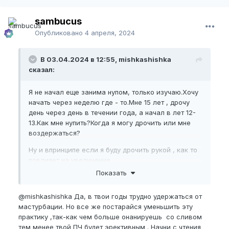
sambucus
Опубликовано
4 апреля, 2024
В 03.04.2024 в 12:55, mishkashishka
сказал:
Я не начал еще занима нупом, только изучаю.Хочу
начать через неделю где - то.Мне 15 лет , дрочу
день через день в течении года, а начал в лет 12-
13.Как мне нупить?Когда я могу дрочить или мне
воздержаться?
Ну и впринципе если я буду дрочить рукой , как то
повлияет на увеличение.
Показать
@mishkashishka
Да, в твои годы трудно удержаться от
мастурбации. Но все же постарайся уменьшить эту
практику ,так-как чем больше онанируешь со сливом
тем менее твой ПЧ будет эрективным . Начни с чтения