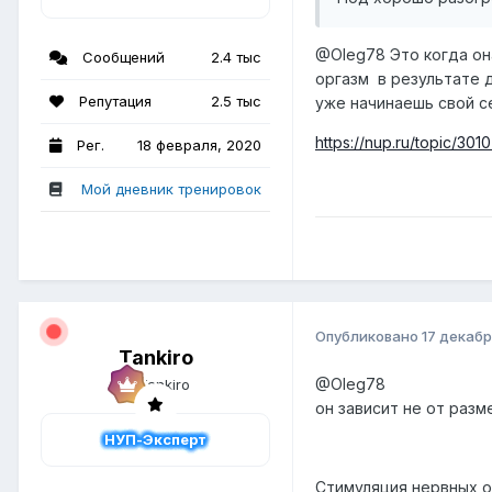
@Oleg78
Это когда он
Сообщений
2.4 тыс
оргазм в результате д
Репутация
2.5 тыс
уже начинаешь свой се
https://nup.ru/topic/
Рег.
18 февраля, 2020
Мой дневник тренировок
Опубликовано
17 декабр
Tankiro
@Oleg78
он зависит не от разм
НУП-Эксперт
Стимуляция нервных о