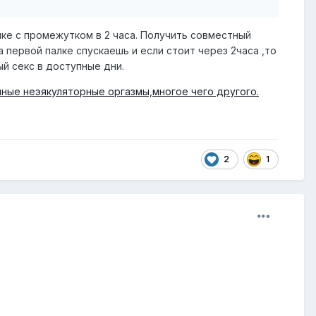
лке с промежутком в 2 часа. Получить совместный
 первой палке спускаешь и если стоит через 2часа ,то
ый секс в доступные дни.
венные неэякуляторные оргазмы,многое чего другого.
2
1