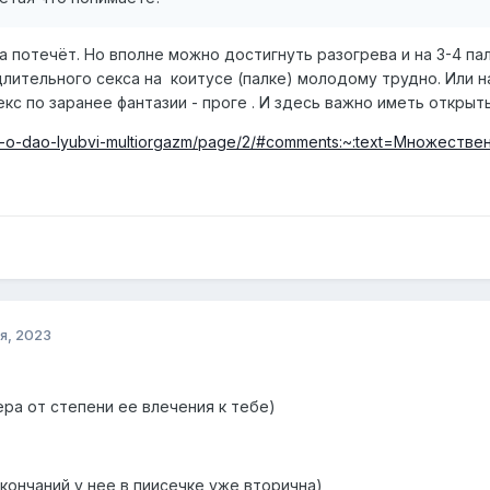
а потечёт. Но вполне можно достигнуть разогрева и на 3-4 па
лительного секса на коитусе (палке) молодому трудно. Или на
кс по заранее фантазии - проге . И здесь важно иметь открыт
3010-o-dao-lyubvi-multiorgazm/page/2/#comments:~:text=Множест
я, 2023
ера от степени ее влечения к тебе)
кончаний у нее в пиисечке уже вторична)