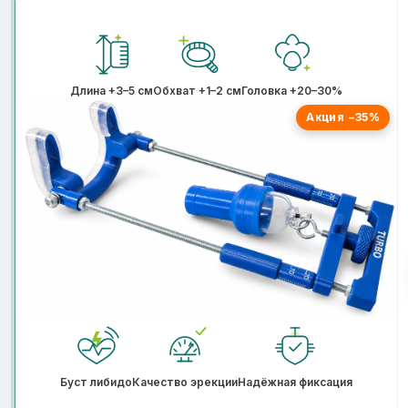
Длина +3–5 см
Обхват +1–2 см
Головка +20–30%
Акция −35%
Буст либидо
Качество эрекции
Надёжная фиксация