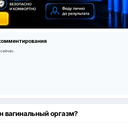
я комментирования
 сейчас.
ен вагинальный оргазм?