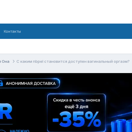
Контакты
и Она
С каким nbpel становится доступен вагинальный оргазм?