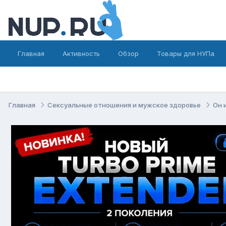
Главная
Активность
Обзор
Товары для НУПа
Главная
Сексуальные отношения и мужское здоровье
Он 