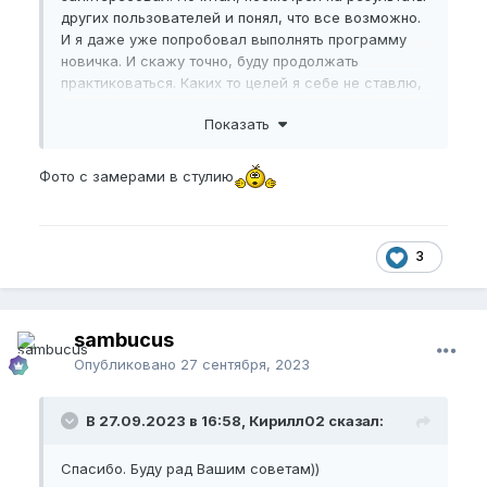
других пользователей и понял, что все возможно.
И я даже уже попробовал выполнять программу
новичка. И скажу точно, буду продолжать
практиковаться. Каких то целей я себе не ставлю,
но если получиться добавить пару см, будет
Показать
приятно.
Мои данные:
Фото с замерами в стулию
Возраст: 25 лет;
BPEL
: 15,5 см;
3
NBPEL
: 13 см;
EG
: 12 см в самом узком месте под головкой и 13,8
см у основания;
sambucus
Угол эрекции: примерно 10-20 градусов.
Опубликовано
27 сентября, 2023
Растун;
В 27.09.2023 в 16:58, Кирилл02 сказал:
Степень эрекции: 9.
Спасибо. Буду рад Вашим советам))