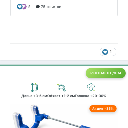
1
РЕКОМЕНДУЕМ
Длина +3–5 см
Обхват +1–2 см
Головка +20–30%
Акция −35%