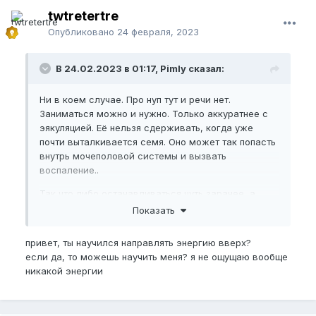
twtretertre
Опубликовано
24 февраля, 2023
В 24.02.2023 в 01:17, Pimly сказал:
Ни в коем случае. Про нуп тут и речи нет.
Заниматься можно и нужно. Только аккуратнее с
эякуляцией. Еë нельзя сдерживать, когда уже
почти выталкивается семя. Оно может так попасть
внутрь мочеполовой системы и вызвать
воспаление..
Так что либо останавливаться чуть заранее, а,
если уже чувствуешь, что почти пошло, то уж
Показать
лучше тогда кончить..так вреда меньше будет.
привет, ты научился направлять энергию вверх?
Я про это.
если да, то можешь научить меня? я не ощущаю вообще
никакой энергии