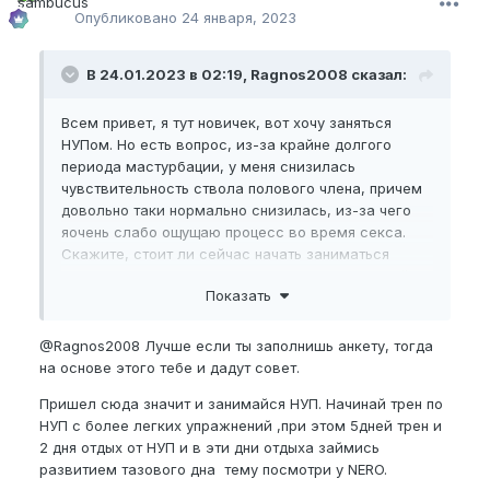
Опубликовано
24 января, 2023
В 24.01.2023 в 02:19, Ragnos2008 сказал:
Всем привет, я тут новичек, вот хочу заняться
НУПом. Но есть вопрос, из-за крайне долгого
периода мастурбации, у меня снизилась
чувствительность ствола полового члена, причем
довольно таки нормально снизилась, из-за чего
яочень слабо ощущаю процесс во время секса.
Скажите, стоит ли сейчас начать заниматься
НУПом или может стоит выждать определенный
Показать
период без мастурбации чтобы чувствительность
хоть немного восстановилась ?
@Ragnos2008
Лучше если ты заполнишь анкету, тогда
на основе этого тебе и дадут совет.
Пришел сюда значит и занимайся НУП. Начинай трен по
НУП с более легких упражнений ,при этом 5дней трен и
2 дня отдых от НУП и в эти дни отдыха займись
развитием тазового дна тему посмотри у NERO.