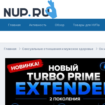
Главная
Активность
Обзор
Товары для НУПа
Главная
Сексуальные отношения и мужское здоровье
Он 