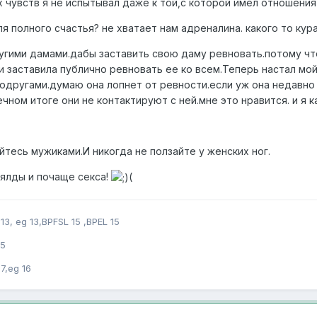
х чувств я не испытывал даже к той,с которой имел отношения
я полного счастья? не хватает нам адреналина. какого то кур
ругими дамами.дабы заставить свою даму ревновать.потому чт
.и заставила публично ревновать ее ко всем.Теперь настал мо
одругами.думаю она лопнет от ревности.если уж она недавно
ечном итоге они не контактируют с ней.мне это нравится. и я
тесь мужиками.И никогда не ползайте у женских ног.
ялды и почаще секса!
(
13, eg 13,BPFSL 15 ,BPEL 15
15
7,eg 16