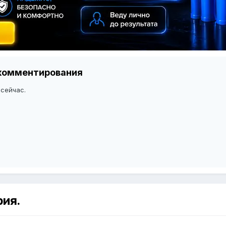
я комментирования
 сейчас.
рия.