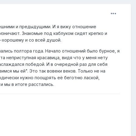
нешними и предыдущими. И я вижу отношение
ризничают. Знакомые под каблуком сидят крепко и
-хорошему и со всей душой.
чались полтора года. Начало отношений было бурное, я
эта неприступная красавица, видя что у меня нету
наслаждался победой. И в очередной раз для себя
ся мы ей". Это так вовеки веков. Только не на
иодически нужно поощрять её беготню лаской,
и мы в итоге расстались.