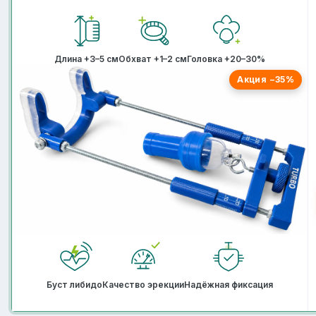
Длина +3–5 см
Обхват +1–2 см
Головка +20–30%
Акция −35%
Буст либидо
Качество эрекции
Надёжная фиксация