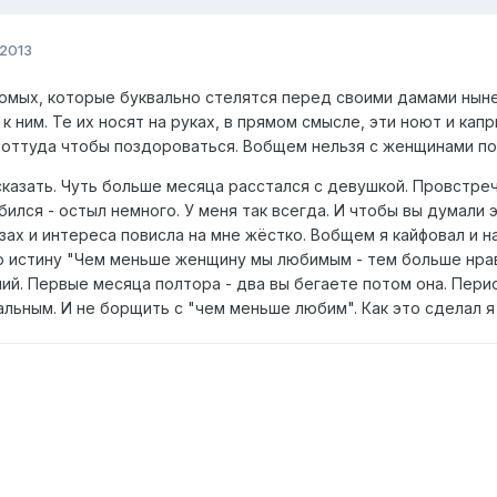
 2013
комых, которые буквально стелятся перед своими дамами ны
 ним. Те их носят на руках, в прямом смысле, эти ноют и кап
оттуда чтобы поздороваться. Вобщем нельзя с женщинами по
сказать. Чуть больше месяца расстался с девушкой. Провстре
бился - остыл немного. У меня так всегда. И чтобы вы думали 
зах и интереса повисла на мне жёстко. Вобщем я кайфовал и 
 истину "Чем меньше женщину мы любимым - тем больше нравим
ий. Первые месяца полтора - два вы бегаете потом она. Пер
льным. И не борщить с "чем меньше любим". Как это сделал я 
)