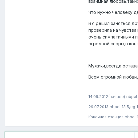
взаимная любовь.таки
что нужно человеку дл
и я решил заняться д
проверила на чувства
очень симпатичными п
огромной ссоры,в кон
Мужики,всегда оставай
Всем огромной любви,
14.09.2012(начало) nbpel 
29.07.2013 nbpel 13.5,eg 
Конечная станция nbpel 1