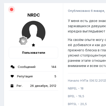
Опубликовано
6 января,
NRDC
У меня есть двое зна
заржавшихся девушек к
изредка выглядывают 
На своём опыте могу 
её добивался и как до
прежнего блеска в гла
Пользователи
уяснил стопроцентную
раннем этапе отношен
вниманием и всем оста
Сообщений
144
Репутация
5
Начало НУПа (06.12.2012
Рег.
26 декабря, 2012
NBPEL - 18
BPEL - 19,5
BPFSL - 20,5