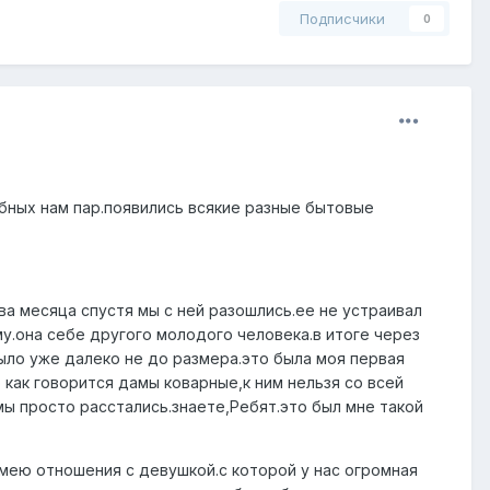
Подписчики
0
обных нам пар.появились всякие разные бытовые
ва месяца спустя мы с ней разошлись.ее не устраивал
у.она себе другого молодого человека.в итоге через
ыло уже далеко не до размера.это была моя первая
как говорится дамы коварные,к ним нельзя со всей
 мы просто расстались.знаете,Ребят.это был мне такой
мею отношения с девушкой.с которой у нас огромная