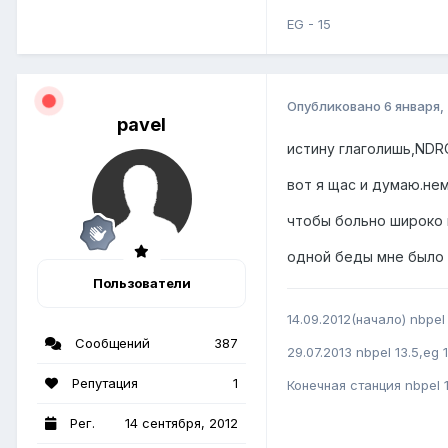
EG - 15
Опубликовано
6 января,
pavel
истину глаголишь,NDR
вот я щас и думаю.не
чтобы больно широко 
одной беды мне было 
Пользователи
14.09.2012(начало) nbpel 
Сообщений
387
29.07.2013 nbpel 13.5,eg 
Репутация
1
Конечная станция nbpel 1
Рег.
14 сентября, 2012