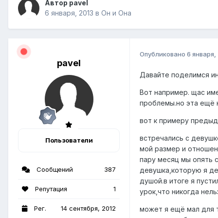
Автор pavel
6 января, 2013
в
Он и Она
Опубликовано
6 января,
pavel
Давайте поделимся и
Вот например. щас им
проблемы.но эта ещё 
вот к примеру предыд
встречались с девушко
Пользователи
мой размер и отношен
пару месяц мы опять 
Сообщений
387
девушка,которую я де
душой.в итоге я пусти
Репутация
1
урок,что никогда нель
Рег.
14 сентября, 2012
может я ещё мал для 