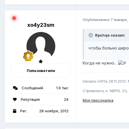
Опубликовано
7 января,
xo4y23sm
Rpshqe сказал:
чтобы больно широк
Когда не нужно...
Пользователи
Начало НУПа 28.11.2012: 
Сообщений
1.9 тыс
Стремлюсь к: NBPEL 23, 
Репутация
24
Моя персоналка
Рег.
28 ноября, 2012