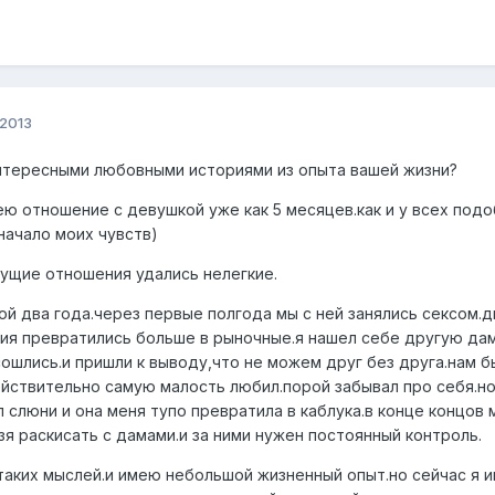
 2013
нтересными любовными историями из опыта вашей жизни?
ею отношение с девушкой уже как 5 месяцев.как и у всех под
начало моих чувств)
ущие отношения удались нелегкие.
й два года.через первые полгода мы с ней занялись сексом.д
ия превратились больше в рыночные.я нашел себе другую дам
сошлись.и пришли к выводу,что не можем друг без друга.нам б
йствительно самую малость любил.порой забывал про себя.но 
л слюни и она меня тупо превратила в каблука.в конце концов
зя раскисать с дамами.и за ними нужен постоянный контроль.
таких мыслей.и имею небольшой жизненный опыт.но сейчас я и