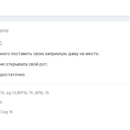
 2013
C.
много поставить свою капризную даму на место.
не открывала свой рот.
достаточно.
13, eg 13,BPFSL 15 ,BPEL 15
15
7,eg 16