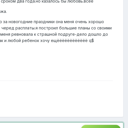
 сроком два года.но казалось бы любовь.всее
ажа.
о за новогодние праздники она меня очень хорошо
й черед расплаты.я построил большие планы со своими
 меня ревновала к страшной подруге-дело дошло до
 как и любой ребенок хочу ещёёёёёёёёёёёё q$