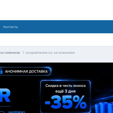
Контакты
сы новичков
искривление из-за онанизма