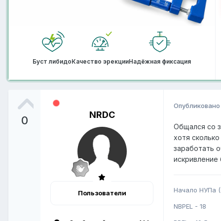
Буст либидо
Качество эрекции
Надёжная фиксация
Опубликован
NRDC
0
Общался со з
хотя сколько
заработать о
искривление 
Начало НУПа (0
Пользователи
NBPEL - 18