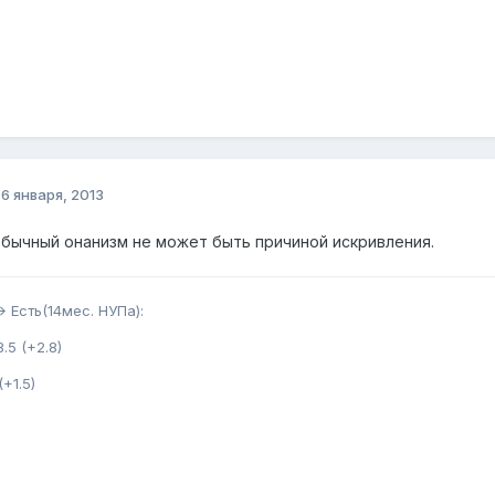
о
6 января, 2013
обычный онанизм не может быть причиной искривления.
 Есть(14мес. НУПа):
8.5 (+2.8)
(+1.5)