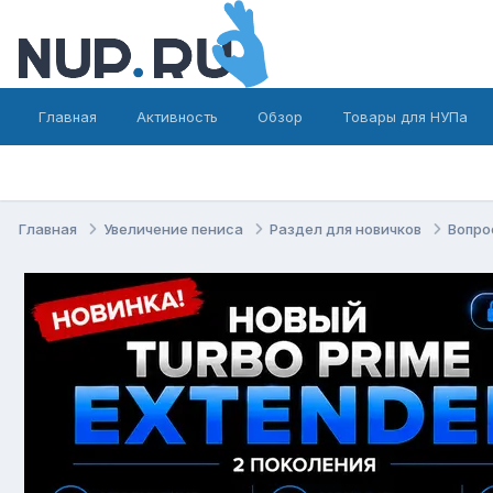
Главная
Активность
Обзор
Товары для НУПа
Главная
Увеличение пениса
Раздел для новичков
Вопро