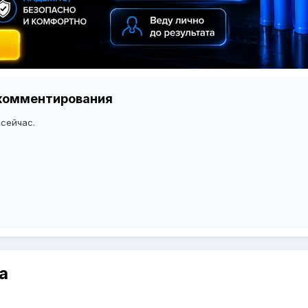
я комментирования
 сейчас.
а