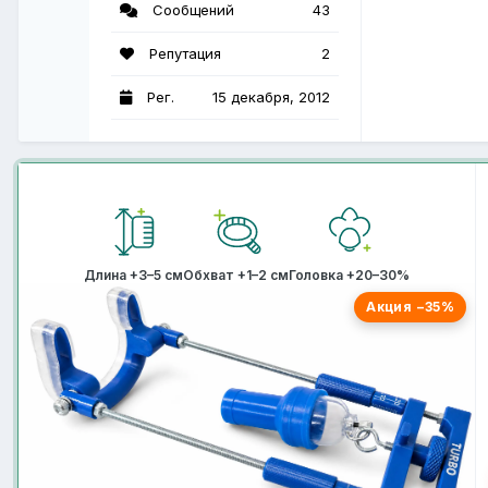
Сообщений
43
Репутация
2
Рег.
15 декабря, 2012
Длина +3–5 см
Обхват +1–2 см
Головка +20–30%
Акция −35%