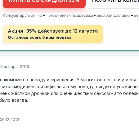
КУПИТЬ СО СКИДКОЙ 35%
ПОЛУЧИТЬ КОНС
•
•
•
Консультирую лично
Пожизненная поддержка
Быстрая доставка
Бе
Акция -35% действует до
12 августа
Осталось всего 5 комплектов
о
6 января, 2013
накомыми по поводу искривления. У многих оно есть и у меня в 
 читал медицинской инфы по этому поводу, нигде не упоминает
чень жёсткой дрочкой или очень жёстким сексом - это болезн
было всегда.
6.12.2012)