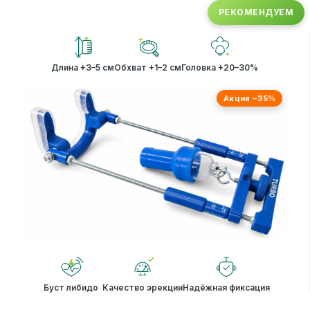
РЕКОМЕНДУЕМ
Длина +3–5 см
Обхват +1–2 см
Головка +20–30%
Акция −35%
Буст либидо
Качество эрекции
Надёжная фиксация