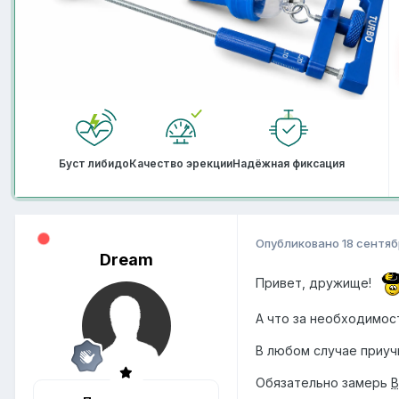
Буст либидо
Качество эрекции
Надёжная фиксация
Опубликовано
18 сентяб
Dream
Привет, дружище!
А что за необходимос
В любом случае приуч
Обязательно замерь
B