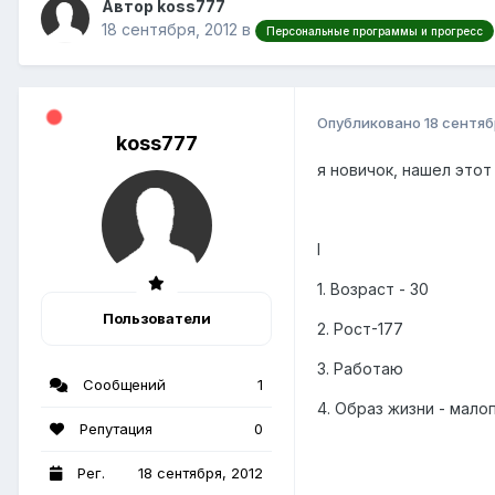
Автор koss777
18 сентября, 2012
в
Персональные программы и прогресс
Опубликовано
18 сентяб
koss777
я новичок, нашел этот 
I
1. Возраст - 30
Пользователи
2. Рост-177
3. Работаю
Сообщений
1
4. Образ жизни - мал
Репутация
0
Рег.
18 сентября, 2012