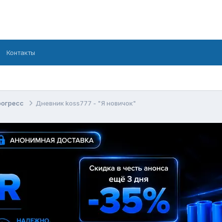
Контакты
рогресс
Дневник koss777 - "Я новичок"