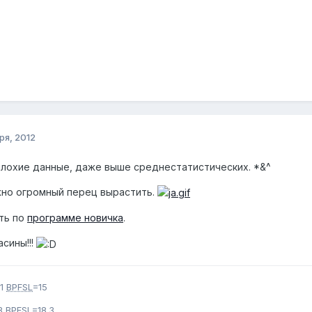
ря, 2012
 плохие данные, даже выше среднестатистических. *&^
жно огромный перец вырастить.
ить по
программе новичка
.
сины!!!
11
BPFSL
=15
3
BPFSL
=18.3