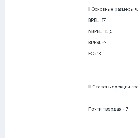
II Основные размеры ч
BPEL=17
NBPEL=15,5
BPFSL=?
EG=13
III Степень эрекции св
Почти твердая - 7