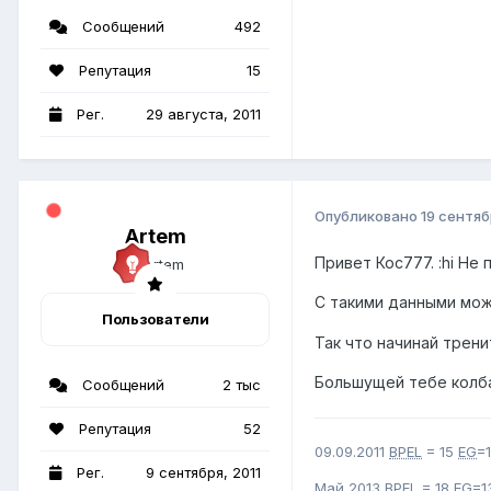
Сообщений
492
Репутация
15
Рег.
29 августа, 2011
Опубликовано
19 сентяб
Artem
Привет Кос777. :hi Не
С такими данными мо
Пользователи
Так что начинай трен
Большущей тебе колба
Сообщений
2 тыс
Репутация
52
09.09.2011
BPEL
= 15
EG
=
Рег.
9 сентября, 2011
Май 2013
BPEL
= 18
EG
=1