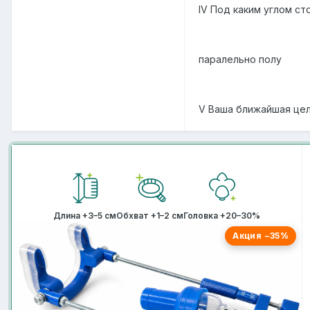
IV Под каким углом ст
паралельно полу
V Ваша ближайшая цел
Длина +3–5 см
Обхват +1–2 см
Головка +20–30%
Акция −35%