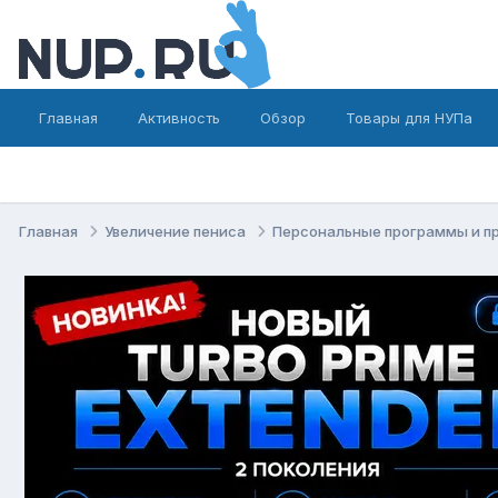
Главная
Активность
Обзор
Товары для НУПа
Главная
Увеличение пениса
Персональные программы и п