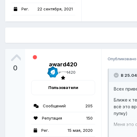
Рег.
22 сентября, 2021
Опубликован
award420
0
В 25.04
Пользователи
Всех прив
Ближе к т
Сообщений
205
всё это вр
пупку)
Репутация
150
Меня это о
Рег.
15 мая, 2020
Кто сталк