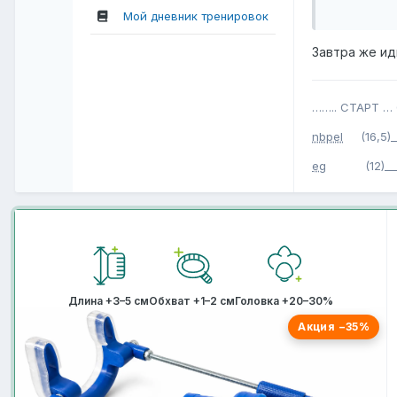
что мне п
Мой дневник тренировок
Завтра же ид
…….. СТАРТ … 
nbpel
(16,5)___
eg
(12)_____(
Длина +3–5 см
Обхват +1–2 см
Головка +20–30%
Акция −35%