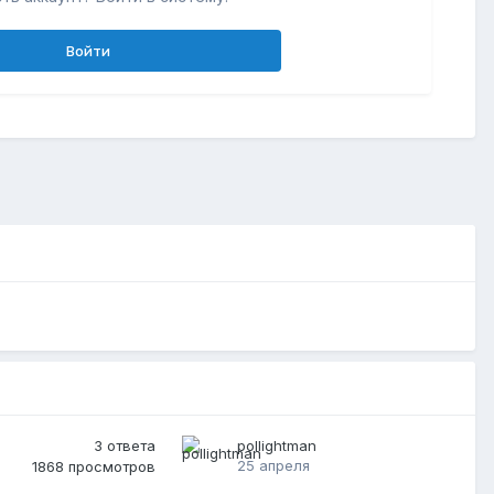
Войти
3
ответа
pollightman
25 апреля
1868
просмотров