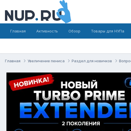
Главная
Активность
Обзор
Товары для НУПа
Главная
Увеличение пениса
Раздел для новичков
Вопро