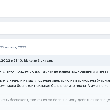
о
25 апреля, 2022
.2022 в 21:10, Максим3 сказал:
етствую, пришёл сюда, так как не нашёл подходящего ответа,
еме. 2 недели назад, я сделал операцию на варикоцели (марма
емя меня беспокоит сильная боль в связке члена. А именно ког
чень беспокоит, так как из-за боли, не могу добиться полноц
ивался с этой проблемой, помогите пожалуйста, может само п