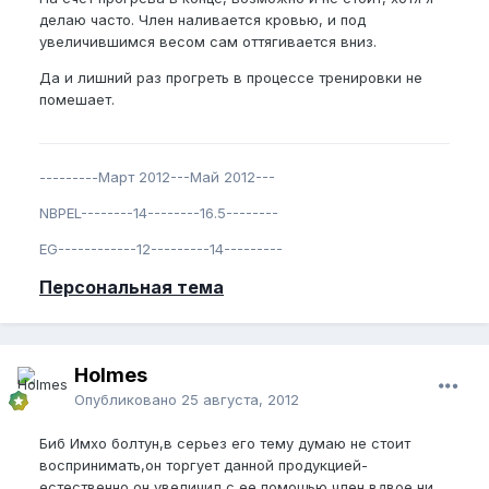
делаю часто. Член наливается кровью, и под
увеличившимся весом сам оттягивается вниз.
Да и лишний раз прогреть в процессе тренировки не
помешает.
---------Март 2012---Май 2012---
NBPEL--------14--------16.5--------
EG------------12---------14---------
Персональная тема
Holmes
Опубликовано
25 августа, 2012
Биб Имхо болтун,в серьез его тему думаю не стоит
воспринимать,он торгует данной продукцией-
естественно он увеличил с ее помощью член вдвое,ни