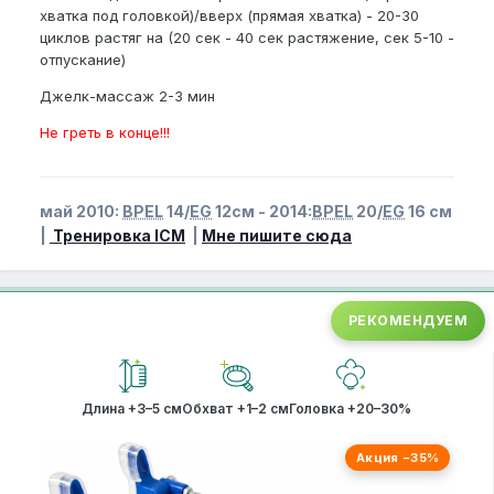
хватка под головкой)/вверх (прямая хватка) - 20-30
циклов растяг на (20 сек - 40 сек растяжение, сек 5-10 -
отпускание)
Джелк-массаж 2-3 мин
Не греть в конце!!!
май 2010:
BPEL
14/
EG
12см - 2014:
BPEL
20/
EG
16 см
|
Тренировка ICM
|
Мне пишите сюда
РЕКОМЕНДУЕМ
Длина +3–5 см
Обхват +1–2 см
Головка +20–30%
Акция −35%