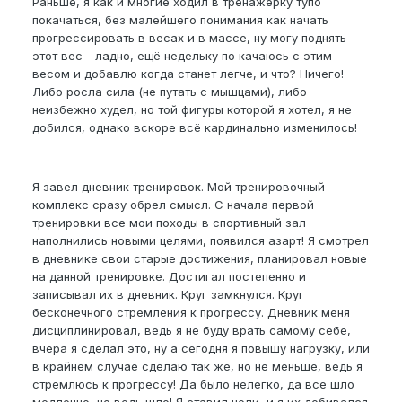
Раньше, я как и многие ходил в тренажерку тупо
покачаться, без малейшего понимания как начать
прогрессировать в весах и в массе, ну могу поднять
этот вес - ладно, ещё недельку по качаюсь с этим
весом и добавлю когда станет легче, и что? Ничего!
Либо росла сила (не путать с мышцами), либо
неизбежно худел, но той фигуры которой я хотел, я не
добился, однако вскоре всё кардинально изменилось!
Я завел дневник тренировок. Мой тренировочный
комплекс сразу обрел смысл. С начала первой
тренировки все мои походы в спортивный зал
наполнились новыми целями, появился азарт! Я смотрел
в дневнике свои старые достижения, планировал новые
на данной тренировке. Достигал постепенно и
записывал их в дневник. Круг замкнулся. Круг
бесконечного стремления к прогрессу. Дневник меня
дисциплинировал, ведь я не буду врать самому себе,
вчера я сделал это, ну а сегодня я повышу нагрузку, или
в крайнем случае сделаю так же, но не меньше, ведь я
стремлюсь к прогрессу! Да было нелегко, да все шло