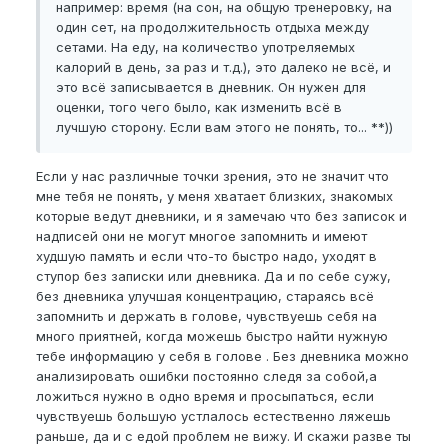
например: время (на сон, на общую тренеровку, на
один сет, на продолжительность отдыха между
сетами. На еду, на количество употреляемых
калорий в день, за раз и т.д.), это далеко не всё, и
это всё записывается в дневник. Он нужен для
оценки, того чего было, как изменить всё в
лучшую сторону. Если вам этого не понять, то... **))
Если у нас различные точки зрения, это не значит что
мне тебя не понять, у меня хватает близких, знакомых
которые ведут дневники, и я замечаю что без записок и
надписей они не могут многое запомнить и имеют
худшую память и если что-то быстро надо, уходят в
ступор без записки или дневника. Да и по себе сужу,
без дневника улучшая концентрацию, стараясь всё
запомнить и держать в голове, чувствуешь себя на
много приятней, когда можешь быстро найти нужную
тебе информацию у себя в голове . Без дневника можно
анализировать ошибки постоянно следя за собой,а
ложиться нужно в одно время и просыпаться, если
чувствуешь большую устлалось естественно ляжешь
раньше, да и с едой проблем не вижу. И скажи разве ты