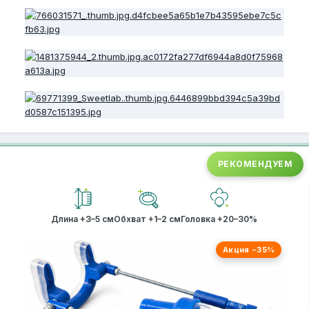
РЕКОМЕНДУЕМ
Длина +3–5 см
Обхват +1–2 см
Головка +20–30%
Акция −35%