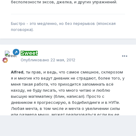
бесполезности эксов, джелка, и других упражнений.
Быстро - это медленно, но без перерывов (японская
поговорка).
Sweet
Опубликовано
22 мая, 2012
Alfred
, ты прав, и ведь, что самое смешное, склерозом
я и многие кто ведут дневник не страдают, более того, у
меня такая работа, что приходится запоминать всё
находу, не буду писать, что много читаю и люблю
высшую математику (блин, написал). Просто с
дневником я прогрессирую, в бодибилдинге и в НУПе.
Любая мечта, в том числе и мечта о увеличении силы
или размера мышц, может реализоваться если вы ее
превратите в план. Потому что план – это уже не просто
«законсервированное желание». План – это конкретный
набор шагов (действий) по достижению вашей мечты,