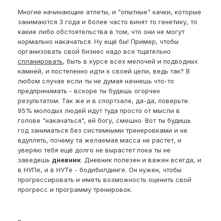
Многие начинающие атлеты, и "опытные" качки, которые
занимаются 3 года и более часто винят то генетику, то
какие либо обстоятельства в том, что они не могут
нормально накачаться. Ну ещё бы! Пример, чтобы
организовать свой бизнес надо все тщательно
спланировать
, быть в курсе всех мелочей и подводных
камней, и постепенно идти к своей цели, ведь так? В
любом случае если ты не думая начнешь что-то
предпринимать - вскоре ты будешь огорчен
результатом. Так же и в спортзале, да-да, поверьте.
95% молодых людей идут туда просто от мысли в
голове "накачаться", ей богу, смешно. Вот ты будишь
год заниматься без системными тренеровками и не
вдуплять, почему та желаемая масса не растет, и
уверяю тебя ещё долго не вырастет пока ты не
заведешь
дневник
. Дневник полезен и важен всегда, и
в НУПе, и в НУТе - бодибилдинге. Он нужен, чтобы
прогрессировать и иметь возможность оценить свой
прогресс и программу тренировок.