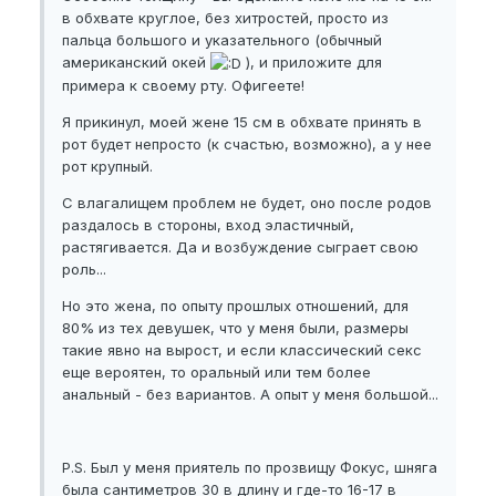
в обхвате круглое, без хитростей, просто из
пальца большого и указательного (обычный
американский окей
), и приложите для
примера к своему рту. Офигеете!
Я прикинул, моей жене 15 см в обхвате принять в
рот будет непросто (к счастью, возможно), а у нее
рот крупный.
С влагалищем проблем не будет, оно после родов
раздалось в стороны, вход эластичный,
растягивается. Да и возбуждение сыграет свою
роль...
Но это жена, по опыту прошлых отношений, для
80% из тех девушек, что у меня были, размеры
такие явно на вырост, и если классический секс
еще вероятен, то оральный или тем более
анальный - без вариантов. А опыт у меня большой...
P.S. Был у меня приятель по прозвищу Фокус, шняга
была сантиметров 30 в длину и где-то 16-17 в