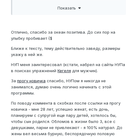
Приведи свои размеры))
Показать
ах и вот тебе
Пожалуйста,
зарегистрируйтесь
или
Отлично, спасибо за океан позитива. До сих пор на
войдите
, чтобы увидеть скрытую ссылку.
улыбку пробивает {$
Ближе к тексту, тему действительно заведу, размеры
)))( так на будущее, вдруг тебя в постеле обламет
укажу в ней же.
девушка, или парень (упаси боже!))
НУП меня заинтересовал (кстати, набрел на сайты НУПа
занимайся)))
в поисках упражнений
Кегеля
для мужчин).
П.С.
За
прогу новичка
спасибо, НУПом я никогда не
Ты тут никому ничего не докажешь) мы все равно
занимался, думаю очень логично начинать с этой
правы, и каждый делает свое дело) кому какое по
программы.
душе..
По поводу коммента в скобках после ссылки на прогу
новичка - мне 28 лет, успешно женат, есть дочь,
планируем с супругой еще пару детей, хотелось бы,
чтобы сын родился. Обломов в жизни было 3, все с
девушками, парни не привлекают - я 100% натурал. До
жены вел весьма бурную, беспорядочную половую