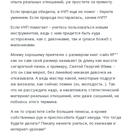
опыта реальных отношений, уж простите за прямоту.
Если природа обидела, а НУП еще не помог - берите
умением. Если природа постаралась, зачем НУП?
Если НУП помогает - учитесь пользоваться новым
инструментом, ведь с ним придется быть куда
осторожнее, как с девочками, так и (упаси боже!) с
мальчиками.
Моему хорошему приятелю с размером кинг-сайз №""
как он сам свой размер называет (в длину как высота
сигаретной пачки, к примеру, Святой Георгий 90мм. -
это он сам мерил, без линейки) никакая девочка не
отказывала. А ведь мастер какой, некоторые подруги
аж визжали, как сейчас помню (эх, молодость...). Так
что не рассуждать надо, а накапливать статистический
материал реальных отношений, или даже сношений, не
побоюсь этого термина.
А не то отрастите себе большие пенисы, а кроме
собственных рук и приспособить будет некуда. Что тогда
будете делать? Пикапу начнете учиться, по книжкам и
интернет-урокам?