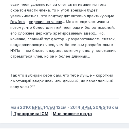
если член удлиняется за счет вытягивания из тела
скрытой части члена, то и угол эрекции будет
увеличиваться, это подтвердят активно практикующие
Fowfers
-
сидение на члене
... Может еще частично и
потому, что более длинный член еще и более тяжелый,
его сложнее держать эрегированным вверх... Но,
конечно, главный тут фактор - разработанность связок,
поддерживающих член, чем более они разработаны в
НУПе - тем ближе к паралллельному к полу положению
стремиться член, но он и более длинный...
Так что выбирай себе сам, что тебе лучше - короткий
смотрящий вверх член или длинный, но параллельный
полу член ?""
май 2010:
BPEL
14/
EG
12см - 2014:
BPEL
20/
EG
16 см
|
Тренировка ICM
|
Мне пишите сюда