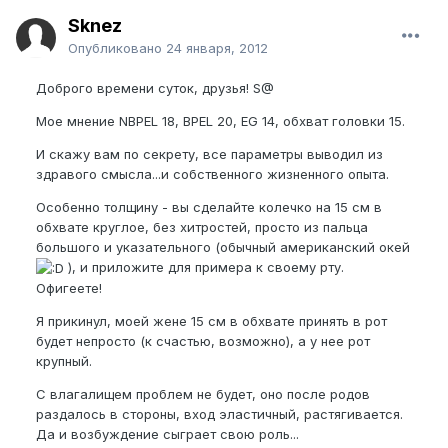
Sknez
Опубликовано
24 января, 2012
Доброго времени суток, друзья! S@
Мое мнение NBPEL 18, BPEL 20, EG 14, обхват головки 15.
И скажу вам по секрету, все параметры выводил из
здравого смысла...и собственного жизненного опыта.
Особенно толщину - вы сделайте колечко на 15 см в
обхвате круглое, без хитростей, просто из пальца
большого и указательного (обычный американский окей
), и приложите для примера к своему рту.
Офигеете!
Я прикинул, моей жене 15 см в обхвате принять в рот
будет непросто (к счастью, возможно), а у нее рот
крупный.
С влагалищем проблем не будет, оно после родов
раздалось в стороны, вход эластичный, растягивается.
Да и возбуждение сыграет свою роль...