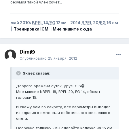
безумия такой член хочет...
май 2010:
BPEL
14/
EG
12см - 2014:
BPEL
20/
EG
16 см
|
Тренировка ICM
|
Мне пишите сюда
Dim@
Опубликовано
25 января, 2012
Sknez сказал:
Доброго времени суток, друзья! S@
Мое мнение NBPEL 18, BPEL 20, EG 14, обхват
головки 15.
И скажу вам по секрету, все параметры выводил
из здравого смысла...и собственного жизненного
опыта.
Особенно толщину - вы сделайте колечко на 15 см