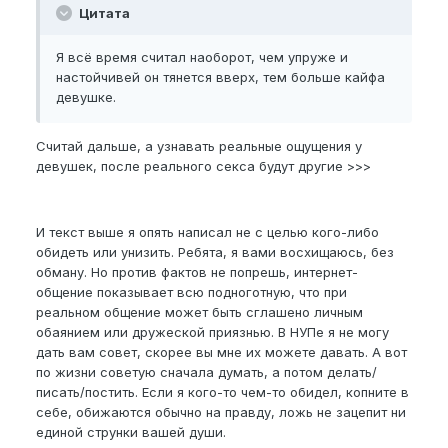
Цитата
Я всё время считал наоборот, чем упруже и
настойчивей он тянется вверх, тем больше кайфа
девушке.
Считай дальше, а узнавать реальные ощущения у
девушек, после реального секса будут другие >>>
И текст выше я опять написал не с целью кого-либо
обидеть или унизить. Ребята, я вами восхищаюсь, без
обману. Но против фактов не попрешь, интернет-
общение показывает всю подноготную, что при
реальном общение может быть сглашено личным
обаянием или дружеской приязнью. В НУПе я не могу
дать вам совет, скорее вы мне их можете давать. А вот
по жизни советую сначала думать, а потом делать/
писать/постить. Если я кого-то чем-то обидел, копните в
себе, обижаются обычно на правду, ложь не зацепит ни
единой струнки вашей души.