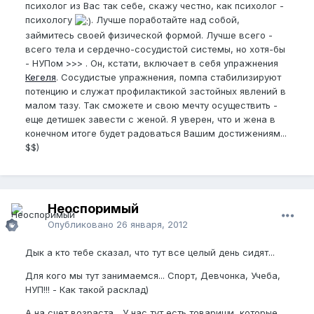
психолог из Вас так себе, скажу честно, как психолог -
психологу
. Лучше поработайте над собой,
займитесь своей физической формой. Лучше всего -
всего тела и сердечно-сосудистой системы, но хотя-бы
- НУПом >>> . Он, кстати, включает в себя упражнения
Кегеля
. Сосудистые упражнения, помпа стабилизируют
потенцию и служат профилактикой застойных явлений в
малом тазу. Так сможете и свою мечту осуществить -
еще детишек завести с женой. Я уверен, что и жена в
конечном итоге будет радоваться Вашим достижениям...
$$)
Неоспоримый
Опубликовано
26 января, 2012
Дык а кто тебе сказал, что тут все целый день сидят...
Для кого мы тут занимаемся... Спорт, Девчонка, Учеба,
НУП!!! - Как такой расклад)
А на счет возраста... У нас тут есть товарищи, которые