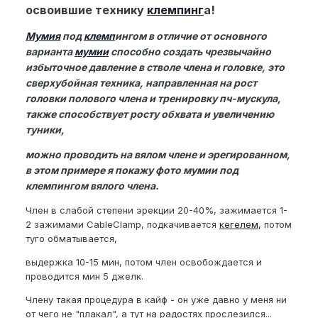
освоившие технику
клемпинг
а!
Мумия
под
клемп
ингом в отличие от основного
варианта
мумии
способно создать чрезвычайно
избыточное давление в стволе члена и головке, это
сверхубойная техника, направленная на рост
головки полового члена и тренировку пч-мускула,
также способствует росту обхвата и увеличению
туники,
можно проводить на вялом члене и эрегированном,
в этом примере я покажу фото мумии под
клемпингом вялого члена.
Член в слабой степени эрекции 20-40%, зажимается 1-
2 зажимами CableClamp, подкачивается
кегелем
, потом
туго обматывается,
выдержка 10-15 мин, потом член освобождается и
проводится мин 5 джелк.
Члену такая процедура в кайф - он уже давно у меня ни
от чего не "плакал", а тут на радостях прослезился...