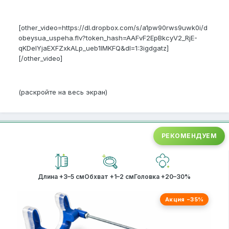
[other_video=https://dl.dropbox.com/s/a1pw90rws9uwk0i/d
obeysua_uspeha.flv?token_hash=AAFvF2EpBkcyV2_RjE-
qKDeIYjaEXFZxkALp_ueb1IMKFQ&dl=1:3igdgatz]
[/other_video]
(раскройте на весь экран)
РЕКОМЕНДУЕМ
Длина +3–5 см
Обхват +1–2 см
Головка +20–30%
Акция −35%