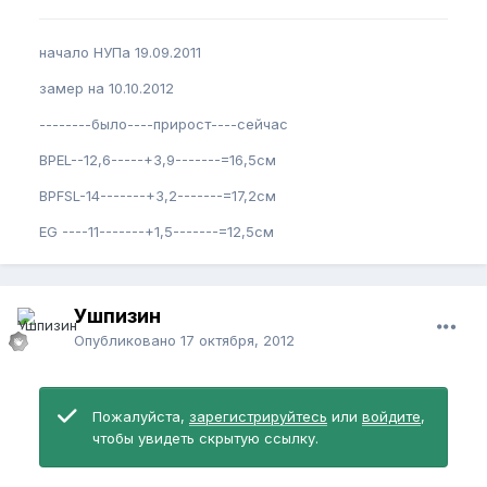
начало НУПа 19.09.2011
замер на 10.10.2012
--------было----прирост----сейчас
BPEL--12,6-----+3,9-------=16,5см
BPFSL-14-------+3,2-------=17,2см
EG ----11-------+1,5-------=12,5см
Ушпизин
Опубликовано
17 октября, 2012
Пожалуйста,
зарегистрируйтесь
или
войдите
,
чтобы увидеть скрытую ссылку.