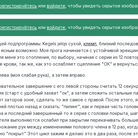
регистрируйтесь
или
войдите
, чтобы увидеть скрытое изобра
регистрируйтесь
или
войдите
, чтобы увидеть скрытое изобра
ей подпрограммы: Kegels jelqs сухой,
клемп
, близкий последо
 ясным возможно: Моя прога начинается с устойчивой эрекции 
ля меня это отопления, по выбору, начиная с серии из 12 пов
 крови, так же, как это ослабляет сцепление "ОК" и вернутьс
ева (моя слабая рука), а затем вправо.
вательное завершение с его левой стороны считать 12 секун
 (старт с удобный захват "ок", а затем сложить остальные п
 заторов зоне, сделать то же самое с правой. После этого, я
ней плотью назад и сказать: "пилинг", как и первая часть голо
аза и последний завершенный то я серия с головки покрыта, ша
егеля выполняются ослабил при закрытии перекачивать больше
ожание рук между изменениями полового члена в 12 раз, когда
но "покрыт" Этот цикл зажим я делаю это в два раза, после э