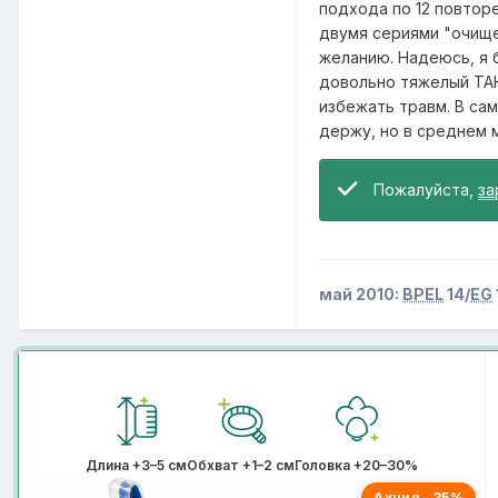
подхода по 12 повтор
двумя сериями "очище
желанию. Надеюсь, я б
довольно тяжелый ТАК
избежать травм. В сам
держу, но в среднем ме
Пожалуйста,
за
май 2010:
BPEL
14/
EG
Длина +3–5 см
Обхват +1–2 см
Головка +20–30%
Акция −35%