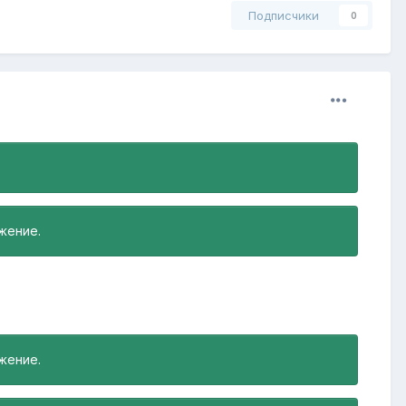
Подписчики
0
.
жение.
жение.