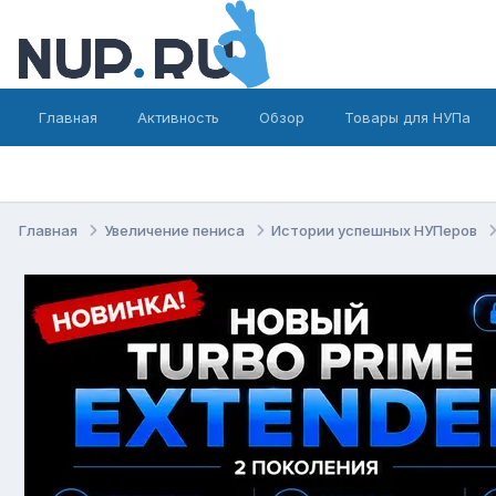
Главная
Активность
Обзор
Товары для НУПа
Главная
Увеличение пениса
Истории успешных НУПеров