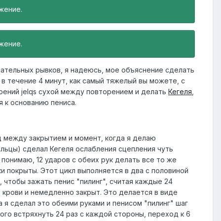
жение.
жение.
вательных рывков, я надеюсь, мое объяснение сделать
в течение 4 минут, как самый тяжелый вы можете, с
торений jelqs сухой между повторением и делать
Кегеля
,
я к основанию пениса.
д между закрытием и момент, когда я делаю
альцы) сделал Кегеля ослабления сцепления чуть
 понимаю, 12 ударов с обеих рук делать все то же
вки покрыты. Этот цикл выполняется в два с половиной
г, чтобы зажать пенис "пилинг", считая каждые 24
 крови и немедленно закрыт. Это делается в виде
 я сделал это обеими руками и пенисом "пилинг" шаг
того встряхнуть 24 раз с каждой стороны, переход к 6