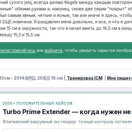
ений сухого jelq, всегда делаю Kegels между каждым повторен
нные" обеими руками и, наконец, снова две серии "покрыт" о
ыл самым явным, четкие и ясные, так или иначе я здесь, чтоб
 ЕЩЕ новичков. Я раздавлен меня довольно, и все, и что я де
ом 15 см в окружности, так что я начал иметь до 16,5 см в ко
жду 15,3 и 15,5 см.
регистрируйтесь
или
войдите
, чтобы увидеть скрытое изобра
12см - 2014:
BPEL
20/
EG
16 см |
Тренировка ICM
|
Мне пишит
2500+ ПОЛОЖИТЕЛЬНЫХ КЕЙСОВ
Turbo Prime Extender — когда нужен не
Флагманский вакуумный экстендер: точный контроль натяжен