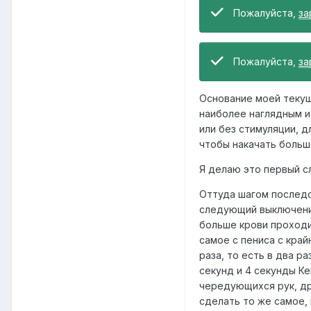
Пожалуйста,
за
Пожалуйста,
за
Основание моей текущ
наиболее наглядным и
или без стимуляции, д
чтобы накачать больше
Я делаю это первый сл
Оттуда шагом последо
следующий выключения
больше крови проходит
самое с пениса с край
раза, то есть в два р
секунд и 4 секунды К
чередующихся рук, др
сделать то же самое, 