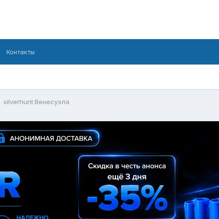
Контакты
silverhunt Венесуэла