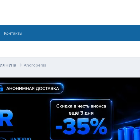
Контакты
для НУПа
Andropenis