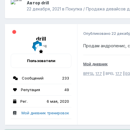
Автор drill
22 декабря, 2021
в
Покупка / Продажа девайсов 
Опубликовано
22 декабр
drill
Продам андропенис, с
Пользователи
Мой дневник
BPFSL
17.7
|
B
PEL
17.7
|
E
Сообщений
233
Репутация
49
Рег.
6 мая, 2020
Мой дневник тренировок