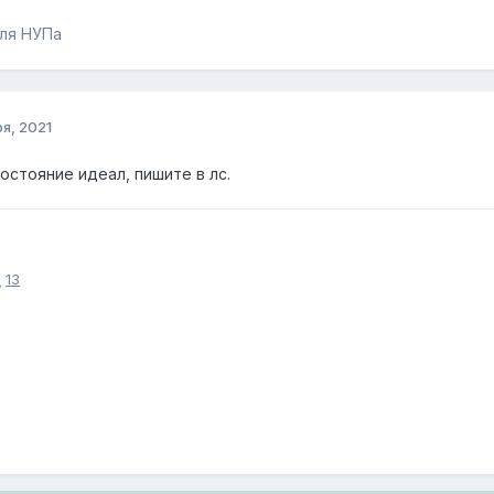
для НУПа
я, 2021
остояние идеал, пишите в лс.
G
13