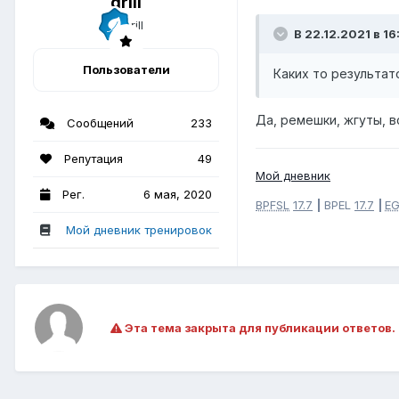
drill
В 22.12.2021 в 1
Пользователи
Каких то результат
Да, ремешки, жгуты, в
Сообщений
233
Репутация
49
Мой дневник
Рег.
6 мая, 2020
BPFSL
17.7
|
B
PEL
17.7
|
E
Мой дневник тренировок
Эта тема закрыта для публикации ответов.