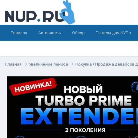
Главная
Активность
Обзор
Товары для НУПа
Главная
Увеличение пениса
Покупка / Продажа девайсов 