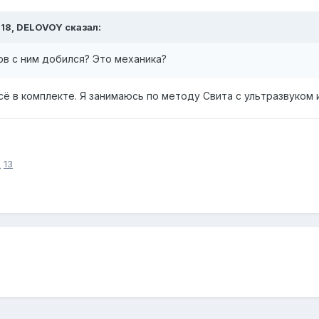
6:18, DELOVOY сказал:
ов с ним добился? Это механика?
сё в комплекте. Я занимаюсь по методу Свита с ультразвуком 
G
13