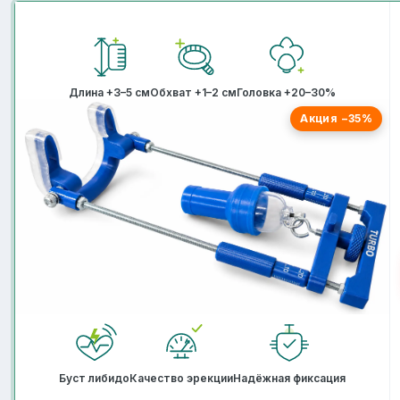
Длина +3–5 см
Обхват +1–2 см
Головка +20–30%
Акция −35%
Буст либидо
Качество эрекции
Надёжная фиксация