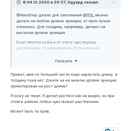
В 04.12.2020 в 20:37, Эдуард сказал:
@AlexShep
джелк для заполнения
BPFSL
можно
делать на любом уровне эрекции, от прон лучше
откажись. Для толщины, например, делают на
высоком уровне эрекции.
Если тянется кожа и от этого чувствуешь
растяжение, то неправильно. Если кожа не
тянется(правильный хват), то скорее всего у тебя
по чуть-чуть вытягивается скрытая часть члена.
Показать
Привет, мне по большей части надо нарастить длину, а
толщину пока нет. Джелк на на низком уровне эрекции
ориентирован на рост длины?
Я кожу не тянул. Я делал растяги как на видео, но при
этом в районе лобка чувствовал растяжение.
Может быть ты прав.