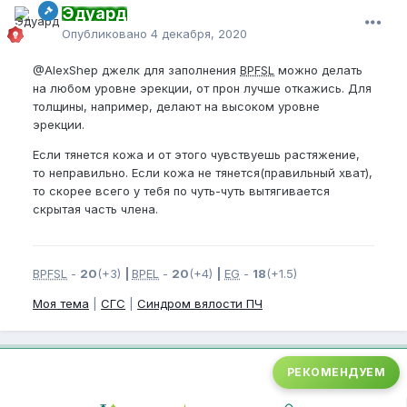
Эдуард
Опубликовано
4 декабря, 2020
@AlexShep
джелк для заполнения
BPFSL
можно делать
на любом уровне эрекции, от прон лучше откажись. Для
толщины, например, делают на высоком уровне
эрекции.
Если тянется кожа и от этого чувствуешь растяжение,
то неправильно. Если кожа не тянется(правильный хват),
то скорее всего у тебя по чуть-чуть вытягивается
скрытая часть члена.
BPFSL
-
20
(+3)
|
BPEL
-
20
(+4)
|
EG
-
18
(+1.5)
Моя тема
|
СГС
|
Синдром вялости ПЧ
РЕКОМЕНДУЕМ