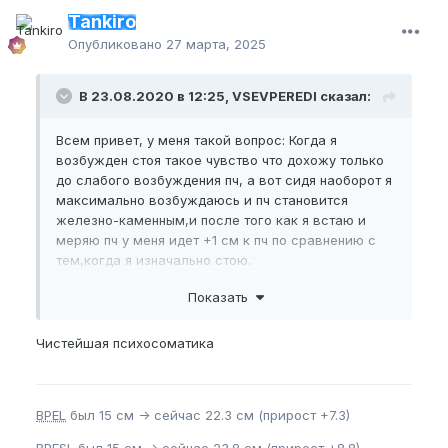
Tankiro
Опубликовано
27 марта, 2025
В 23.08.2020 в 12:25, VSEVPEREDI сказал:
Всем привет, у меня такой вопрос: Когда я
возбужден стоя такое чувство что дохожу только
до слабого возбуждения пч, а вот сидя наоборот я
максимально возбуждаюсь и пч становится
железно-каменным,и после того как я встаю и
меряю пч у меня идет +1 см к пч по сравнению с
тем,когда я изначально стою.
Подскажите это у всех так и является ли это
Показать
нормой?
Спасибо
Чистейшая психосоматика
BPEL
был 15 см -> сейчас 22.3 см (прирост +7.3)
BPFSL
был 15 см -> сейчас 23.8 см (прирост +8.8)