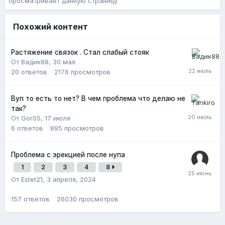
просматривает данную страницу
Похожий контент
Растяжение связок . Стал слабый стояк
От Вадик88,
30 мая
20
ответов
2176
просмотров
Вуп то есть то нет? В чем проблема что делаю не
так?
От Gor05,
17 июля
6
ответов
895
просмотров
Проблема с эрекцией после нупа
1
2
3
4
8
От Estet21,
3 апреля, 2024
157
ответов
26030
просмотров