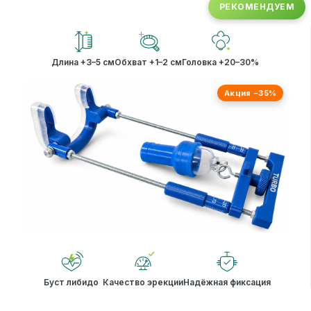
РЕКОМЕНДУЕМ
Длина +3–5 см
Обхват +1–2 см
Головка +20–30%
Акция −35%
Буст либидо
Качество эрекции
Надёжная фиксация