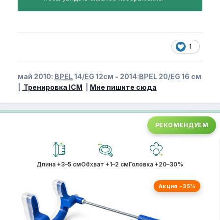
1
май 2010:
BPEL
14/
EG
12см - 2014:
BPEL
20/
EG
16 см
|
Тренировка ICM
|
Мне пишите сюда
РЕКОМЕНДУЕМ
Длина +3–5 см
Обхват +1–2 см
Головка +20–30%
Акция −35%