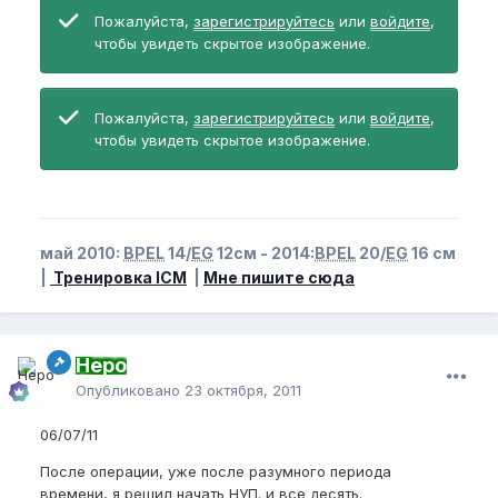
Пожалуйста,
зарегистрируйтесь
или
войдите
,
чтобы увидеть скрытое изображение.
Пожалуйста,
зарегистрируйтесь
или
войдите
,
чтобы увидеть скрытое изображение.
май 2010:
BPEL
14/
EG
12см - 2014:
BPEL
20/
EG
16 см
|
Тренировка ICM
|
Мне пишите сюда
Неро
Опубликовано
23 октября, 2011
06/07/11
После операции, уже после разумного периода
времени, я решил начать НУП. и все десять.