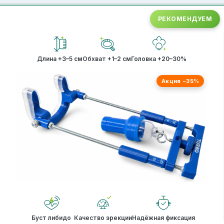
РЕКОМЕНДУЕМ
Длина +3–5 см
Обхват +1–2 см
Головка +20–30%
Акция −35%
Буст либидо
Качество эрекции
Надёжная фиксация