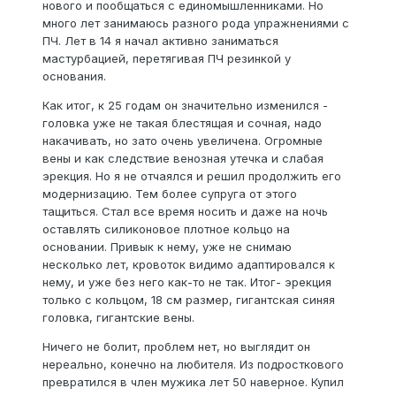
нового и пообщаться с единомышленниками. Но
много лет занимаюсь разного рода упражнениями с
ПЧ. Лет в 14 я начал активно заниматься
мастурбацией, перетягивая ПЧ резинкой у
основания.
Как итог, к 25 годам он значительно изменился -
головка уже не такая блестящая и сочная, надо
накачивать, но зато очень увеличена. Огромные
вены и как следствие венозная утечка и слабая
эрекция. Но я не отчаялся и решил продолжить его
модернизацию. Тем более супруга от этого
тащиться. Стал все время носить и даже на ночь
оставлять силиконовое плотное кольцо на
основании. Привык к нему, уже не снимаю
несколько лет, кровоток видимо адаптировался к
нему, и уже без него как-то не так. Итог- эрекция
только с кольцом, 18 см размер, гигантская синяя
головка, гигантские вены.
Ничего не болит, проблем нет, но выглядит он
нереально, конечно на любителя. Из подросткового
превратился в член мужика лет 50 наверное. Купил