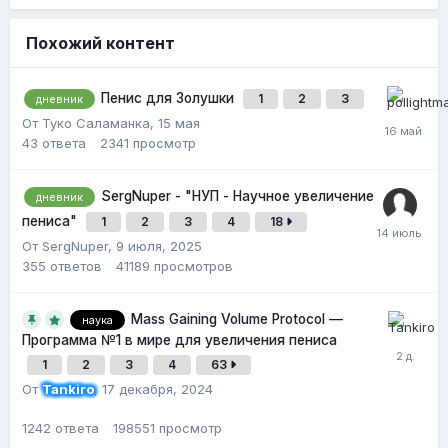
Похожий контент
Пенис для Золушки
1
2
3
дневник
От Туко Саламанка,
15 мая
43
ответа
2341
просмотр
SergNuper - "НУП - Научное увеличение
дневник
пениса"
1
2
3
4
18
От SergNuper,
9 июля, 2025
355
ответов
41189
просмотров
Mass Gaining Volume Protocol —
наука
Программа №1 в мире для увеличения пениса
1
2
3
4
63
От
Tankiro
,
17 декабря, 2024
1242
ответа
198551
просмотр