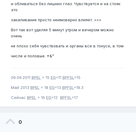
и обливаться без лишних глаз. Чувствуется и на стояк
это
закаливание просто неимоверно влияет. >>>
Вот так вот уделяя 5 минут утром и вечером можно
очень
не плохо себя чувствовать и органы все в тонусе, в том
числе и половые. *&^
09.09.2011
BPEL
= 15
EG
=11
BPFSL
=15
Май 2013
BPEL
= 18
EG
=13
BPFSL
=18.3
Сейчас
BPEL
= 16
EG
=12
BPFSL
=17
0