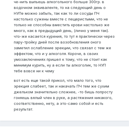
че-нить выпьешь алкогольного больше 300гр. в
водочном эквиваленте, то на следующий день о
НУПе можно забыть, так как то ли сосуды ПЧ
настолько сужены вместе с пещеристыми, что не
только не способны вместить крови настолько же
много, как в предыдущий день, (лично у меня так).
что-же касается курения, то тут я практически через
пару-тройку дней после возобновления оного
заметил ослабление эрекции, что связал с тем же
эффектом, что и у алкоголя. Короче, в своих
умозаключениях пришел к тому, что не стоит как
минимум курить, ну а если ты алкоголик, то НУП
тебе вовсе ни к чему
вот есть еще такой прикол, что мало того, что
эрекция слабеет, так и накачать ПЧ тем же сухим
джельком значительно сложнее, -то бишь попросту
гоняешь вялый член в руке, а растяжения никакого,
соответственно, нету, а это-само собой и есть
результат.