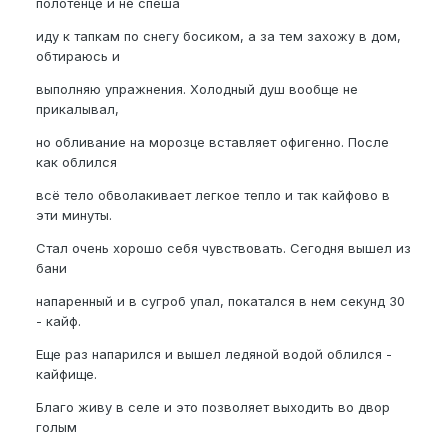
полотенце и не спеша
иду к тапкам по снегу босиком, а за тем захожу в дом,
обтираюсь и
выполняю упражнения. Холодный душ вообще не
прикалывал,
но обливание на морозце вставляет офигенно. После
как облился
всё тело обволакивает легкое тепло и так кайфово в
эти минуты.
Стал очень хорошо себя чувствовать. Сегодня вышел из
бани
напаренный и в сугроб упал, покатался в нем секунд 30
- кайф.
Еще раз напарился и вышел ледяной водой облился -
кайфище.
Благо живу в селе и это позволяет выходить во двор
голым