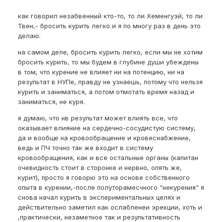
как говорил незабвенный кто-то, то ли Хеменгуэй, то ли
Твен,- бросить курить легко и я по многу раз в день это
делаю.
на самом деле, бросить курить легко, если мы не хотим
бросить курить, то мы будем в глубине души убеждены
в том, что курение не влияет ни на потенцию, ни на
результат в НУПе, правду не узнаешь, потому что нельзя
курить и заниматься, а потом отмотать время назад и
заниматься, не куря.
я думаю, что нв результат может влиять все, что
оказывает влияние на сердечно-сосудистую систему,
да и вообще на кровообращение и кровеснабжение,
ведь и ПЧ точно так же входит в систему
кровообращения, как и все остальные органы (капитан
очевидность стоит в сторонке и нервно, опять же,
курит), просто я говорю это на основе собственного
опыта в курении,-после полуторамесчного "некурения" я
снова начал курить в экспериментальных целях и
действительно заметил как ослабленеи эрекции, хоть и
,практически, незаметное так и результативность