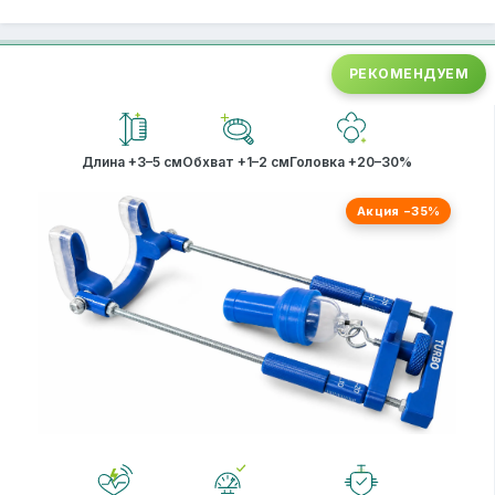
РЕКОМЕНДУЕМ
Длина +3–5 см
Обхват +1–2 см
Головка +20–30%
Акция −35%