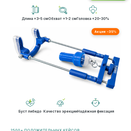
Длина +3–5 см
Обхват +1–2 см
Головка +20–30%
Акция −35%
Буст либидо
Качество эрекции
Надёжная фиксация
2500+ ПОЛОЖИТЕЛЬНЫХ КЕЙСОВ