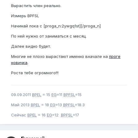
Вырастить член реально.
Измерь BPFSL
Начинай пока с [proga_n:2ywgq1st][/proga_n]
По ней нужно от заниматься с месяц.
Далее видно будет.
Многие не плохо вырастают именно вначале на
проге
новичка
.
Роста тебе огромного!!!
09.09.2011
BPEL
= 15
EG
=11
BPFSL
=15
Май 2013
BPEL
= 18
EG
=13
BPFSL
=18.3
Сейчас
BPEL
= 16
EG
=12
BPFSL
=17