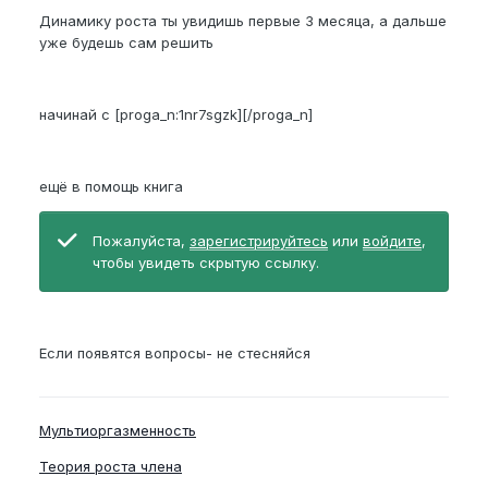
Динамику роста ты увидишь первые 3 месяца, а дальше
уже будешь сам решить
начинай с [proga_n:1nr7sgzk][/proga_n]
ещё в помощь книга
Пожалуйста,
зарегистрируйтесь
или
войдите
,
чтобы увидеть скрытую ссылку.
Если появятся вопросы- не стесняйся
Мультиоргазменность
Теория роста члена