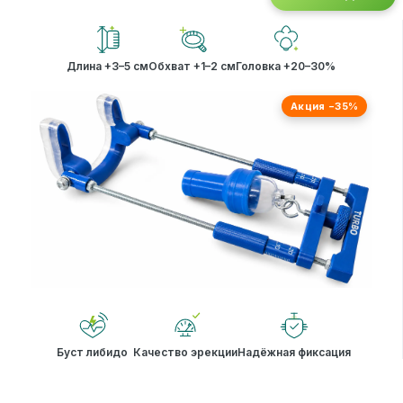
Длина +3–5 см
Обхват +1–2 см
Головка +20–30%
Акция −35%
Буст либидо
Качество эрекции
Надёжная фиксация