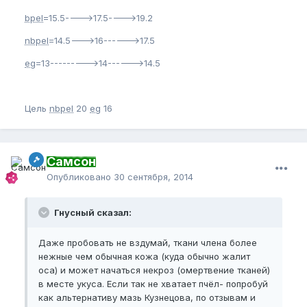
bpel
=15.5---->17.5---->19.2
nbpel
=14.5--->16------>17.5
eg
=13--------->14------>14.5
Цель
nbpel
20
eg
16
Самсон
Опубликовано
30 сентября, 2014
Гнусный сказал:
Даже пробовать не вздумай, ткани члена более
нежные чем обычная кожа (куда обычно жалит
оса) и может начаться некроз (омертвение тканей)
в месте укуса. Если так не хватает пчёл- попробуй
как альтернативу мазь Кузнецова, по отзывам и