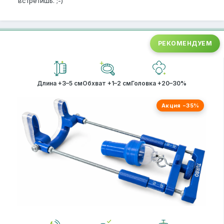
встретишь. ;-)
РЕКОМЕНДУЕМ
Длина +3–5 см
Обхват +1–2 см
Головка +20–30%
Акция −35%