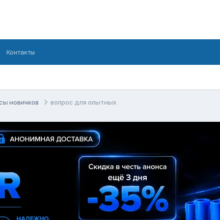
Контакты
сы новичков
вопрос для опытных