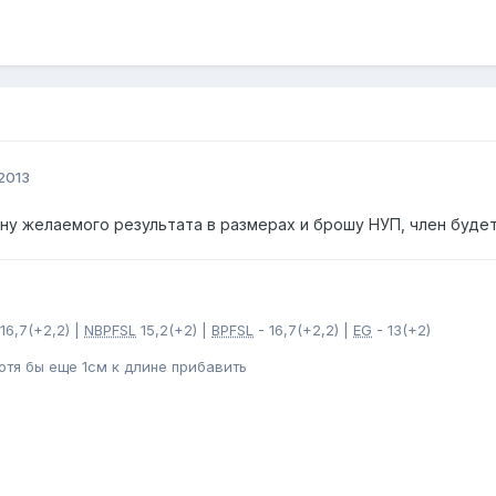
2013
гну желаемого результата в размерах и брошу НУП, член буде
16,7(+2,2) |
NBPFSL
15,2(+2) |
BPFSL
- 16,7(+2,2) |
EG
- 13(+2)
хотя бы еще 1см к длине прибавить