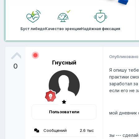
Буст либидо
Качество эрекции
Надёжная фиксация
Опубликован
Гнусный
0
Я опишу тебе
практики смо
заработал за
если его не 
Пользователи
мой дневник
Сообщений
2.6 тыс
зы --- сделай