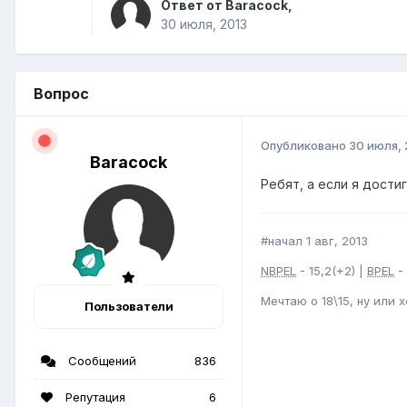
Ответ от Baracock,
30 июля, 2013
Вопрос
Опубликовано
30 июля, 
Baracock
Ребят, а если я дости
#начал 1 авг, 2013
NBPEL
- 15,2(+2) |
BPEL
- 
Мечтаю о 18\15, ну или 
Пользователи
Сообщений
836
Репутация
6