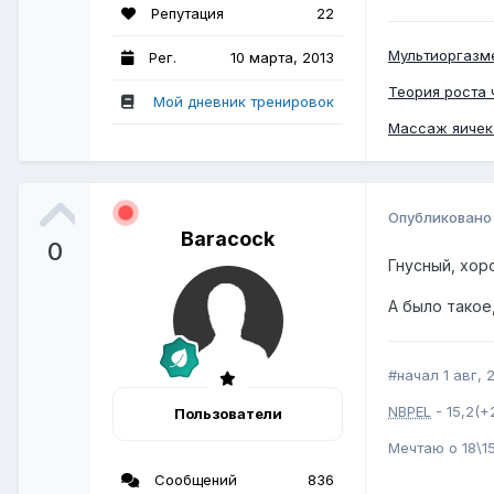
Репутация
22
Мультиоргазм
Рег.
10 марта, 2013
Теория роста 
Мой дневник тренировок
Массаж яичек 
Опубликован
Baracock
0
Гнусный, хор
А было такое
#начал 1 авг, 
NBPEL
- 15,2(+
Пользователи
Мечтаю о 18\15
Сообщений
836