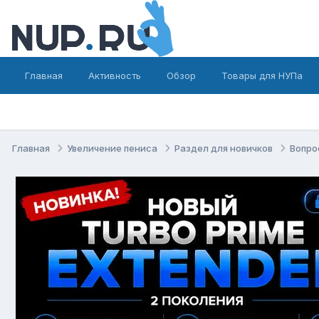
Главная
Активность
Обзор
Товары для НУПа
Главная
Увеличение пениса
Раздел для новичков
Вопро