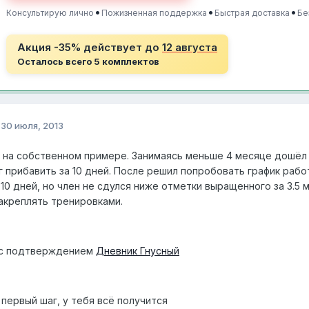
•
•
•
Консультирую лично
Пожизненная поддержка
Быстрая доставка
Бе
Акция -35% действует до
12 августа
Осталось всего 5 комплектов
о
30 июля, 2013
 на собственном примере. Занимаясь меньше 4 месяце дошёл
г прибавить за 10 дней. После решил попробовать график работ
 10 дней, но член не сдулся ниже отметки выращенного за 3.5 
закреплять тренировками.
 с подтверждением
Дневник Гнусный
 первый шаг, у тебя всё получится