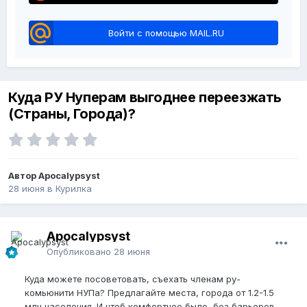
Войти с помощью MAIL.RU
Куда РУ Нуперам выгоднее переезжать
(Страны, Города)?
Автор Apocalypsyst
28 июня
в
Курилка
Apocalypsyst
Опубликовано
28 июня
Куда можете посоветовать, съехать членам ру-
комьюнити НУПа? Предлагайте места, города от 1.2-1.5
млн населения. И чтоб комфортнее было, без барьеров