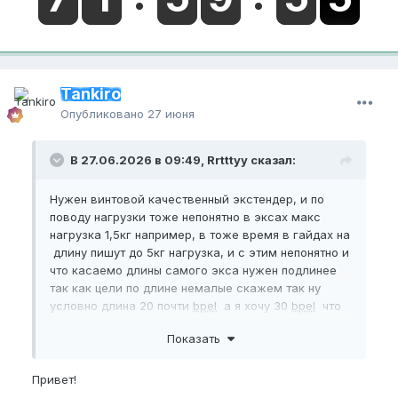
Tankiro
Опубликовано
27 июня
В 27.06.2026 в 09:49, Rrtttyy сказал:
Нужен винтовой качественный экстендер, и по
поводу нагрузки тоже непонятно в эксах макс
нагрузка 1,5кг например, в тоже время в гайдах на
длину пишут до 5кг нагрузка, и с этим непонятно и
что касаемо длины самого экса нужен подлинее
так как цели по длине немалые скажем так ну
условно длина 20 почти
bpel
а я хочу 30
bpel
что
бы запас был, заранее спасибо.
Показать
Привет!