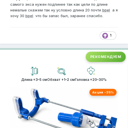
самого экса нужен подлинее так как цели по длине
немалые скажем так ну условно длина 20 почти
bpel
а я
хочу 30
bpel
что бы запас был, заранее спасибо.
1
РЕКОМЕНДУЕМ
Длина +3–5 см
Обхват +1–2 см
Головка +20–30%
Акция −35%