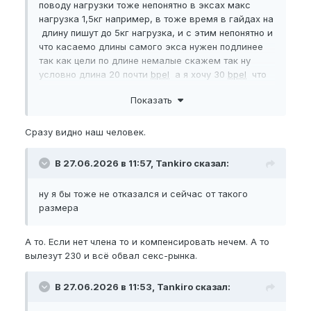
поводу нагрузки тоже непонятно в эксах макс
нагрузка 1,5кг например, в тоже время в гайдах на
длину пишут до 5кг нагрузка, и с этим непонятно и
что касаемо длины самого экса нужен подлинее
так как цели по длине немалые скажем так ну
условно длина 20 почти
bpel
а я хочу 30
bpel
что
бы запас был, заранее спасибо.
Показать
Сразу видно наш человек.
В 27.06.2026 в 11:57, Tankiro сказал:
ну я бы тоже не отказался и сейчас от такого
размера
А то. Если нет члена то и компенсировать нечем. А то
вылезут 230 и всё обвал секс-рынка.
В 27.06.2026 в 11:53, Tankiro сказал: