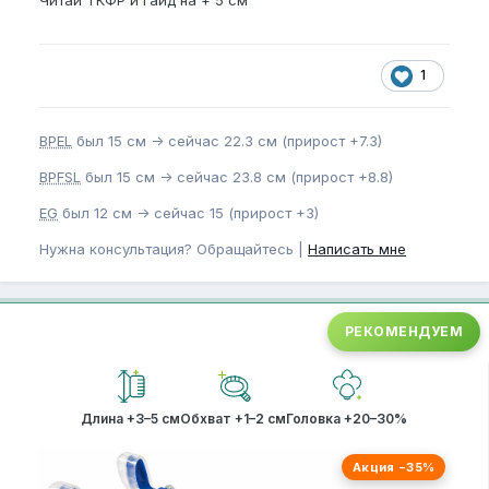
Читай ТКФР и Гайд на + 5 см
1
BPEL
был 15 см -> сейчас 22.3 см (прирост +7.3)
BPFSL
был 15 см -> сейчас 23.8 см (прирост +8.8)
EG
был 12 см -> сейчас 15 (прирост +3)
Нужна консультация? Обращайтесь |
Написать мне
РЕКОМЕНДУЕМ
Длина +3–5 см
Обхват +1–2 см
Головка +20–30%
Акция −35%