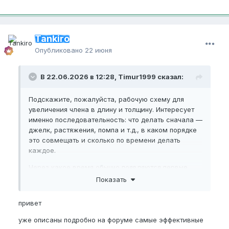
Tankiro
Опубликовано
22 июня
В 22.06.2026 в 12:28, Timur1999 сказал:
Подскажите, пожалуйста, рабочую схему для
увеличения члена в длину и толщину. Интересует
именно последовательность: что делать сначала —
джелк, растяжения, помпа и т.д., в каком порядке
это совмещать и сколько по времени делать
каждое.
Через какое время обычно появляются первые
результаты и что даёт более постоянный эффект?
Показать
Если у кого-то есть реальный опыт, напишите,
привет
пожалуйста, схему поэтапно. Заранее спасибо.
уже описаны подробно на форуме самые эффективные