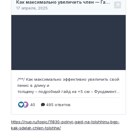
https://nup.ru/topic/11830-polnyj-gajd-na-tolshhinu-bgp-
kak-sdelat-chlen-tolshhe/