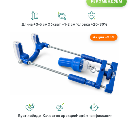
РЕКОМЕНДУЕМ
Длина +3–5 см
Обхват +1–2 см
Головка +20–30%
Акция −35%
Буст либидо
Качество эрекции
Надёжная фиксация