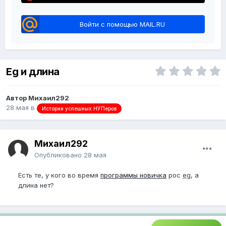
Войти с помощью MAIL.RU
Eg и длина
Автор Михаил292
28 мая
в
Истории успешных НУПеров
Михаил292
Опубликовано
28 мая
Есть те, у кого во время
программы новичка
рос
eg
, а
длина нет?