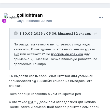
pollightman
Опубликовано
30 мая
В 30.05.2026 в 05:36, Михаил292 сказал:
По разделам немного не получилось куда надо
написать(. И как думаешь этот нарощенный
eg
это
вуп
или останется? По
программе новичка
иду
примерно 2,5 месяца. Позже планирую работать по
программе Танкиро
Ты выделяй часть сообщения цитатой или упоминай
пользователя "@+никнейм+выбор из выпадающего
списка".
Пока вообще непонятно о чём конкретно речь.
А что такое
ВУП
? Давай сам определяйся для начала.
После этого и замера твой вопрос решится сам собой.