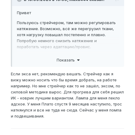
Привет
Пользуюсь стрейчером, там можно регулировать
натяжение. Возможно, всё же перегрузил ткани,
хотя нагрузку повышал постепенно и плавно.
Попробую немного снизить натяжение и
поработать через адаптацию/провис.
Насчёт джелка тоже задумался, может пока
Показать
убрать его и оставить только стрейчер.
Ты сам сталкивался с таким плато? Помогло
Если экса нет, рекомендую вешать. Стрейчер как я
снижение нагрузки и постепенное добавление
вижу можно носить что бы время добрать, на работе
натяжения?
например. Но мне стрейчер как то не зашёл, эксом, по
силовой методике вырос. Для прогрева для себя решил
И ещё хотел спросить насчёт прогрева — как ты
ИК - коврик лучшим вариантом. Лампа для меня пекло
греешь и чем? Лучше до занятий или во время
адское. У меня Плато спустя 9 месяцев наступило, трос
тоже?
наткянулся и все не туда не сюда. Сейчас у меня помпа
и подвешивания.
Привет, нет а надо?
если да то какие?