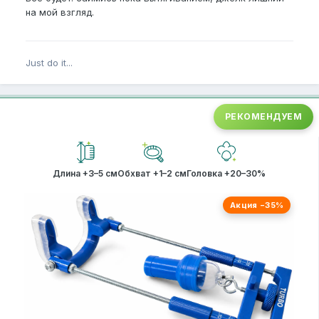
часа (по 3 подхода, до и между подходами
сухой
на мой взгляд.
джелк
), потом 1 день отдыха.
Just do it...
После еще месяца без результатных работ взял
паузу 2 недели потом начал носить по 6 часов в
день (также по 3 подхода), но без толку.
РЕКОМЕНДУЕМ
Боли, онемения и проблем с эрекцией нет,
чувствительность нормальная.
Длина +3–5 см
Обхват +1–2 см
Головка +20–30%
У кого было похожее плато? Что помогло снова
Акция −35%
сдвинуть прогресс — изменение времени
ношения, нагрузки или что-то ещё?
Мне 20
Рост 180