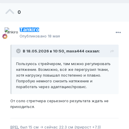
Привет, нет а надо?
0
если да то какие?
и можешь объяснить пожалуйста зачем?
Tankiro
я новичок в этом деле
Опубликовано
18 мая
В 18.05.2026 в 10:50, maxa444 сказал:
Пользуюсь стрейчером, там можно регулировать
натяжение. Возможно, всё же перегрузил ткани,
хотя нагрузку повышал постепенно и плавно.
Попробую немного снизить натяжение и
поработать через адаптацию/провис.
От соло стретчера серьезного результата ждать не
приходиться.
BPEL
был 15 см -> сейчас 22.3 см (прирост +7.3)