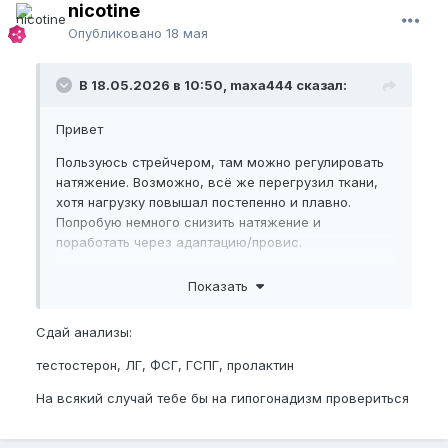
nicotine
Опубликовано
18 мая
В 18.05.2026 в 10:50, maxa444 сказал:
Привет
Пользуюсь стрейчером, там можно регулировать
натяжение. Возможно, всё же перегрузил ткани,
хотя нагрузку повышал постепенно и плавно.
Попробую немного снизить натяжение и
поработать через адаптацию/провис.
Насчёт джелка тоже задумался, может пока
Показать
убрать его и оставить только стрейчер.
Ты сам сталкивался с таким плато? Помогло
Сдай анализы:
снижение нагрузки и постепенное добавление
тестостерон, ЛГ, ФСГ, ГСПГ, пролактин
натяжения?
На всякий случай тебе бы на гипогонадизм провериться
И ещё хотел спросить насчёт прогрева — как ты
греешь и чем? Лучше до занятий или во время
тоже?