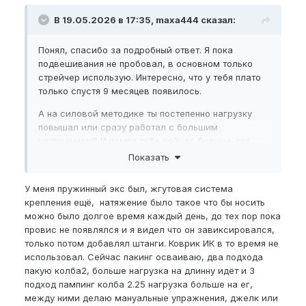
В 19.05.2026 в 17:35, maxa444 сказал:
Понял, спасибо за подробный ответ. Я пока
подвешивания не пробовал, в основном только
стрейчер использую. Интересно, что у тебя плато
только спустя 9 месяцев появилось.
А на силовой методике ты постепенно нагрузку
повышал или сразу работал с большим
натяжением? И помпа тебе сейчас больше для
обхвата или именно для дальнейшего роста?
Показать
И ещё интересно — после ИК-коврика у тебя
У меня пружинный экс был, жгутовая система
получилось сдвинуть плато или особой разницы не
крепления ещё, натяжение было такое что бы носить
заметил? Или ты и до плато с грелкой занимался?
можно было долгое время каждый день, до тех пор пока
провис не появлялся и я видел что он завиксировался,
только потом добавлял штанги. Коврик ИК в то время не
использовал. Сейчас пакинг осваиваю, два подхода
пакую колба2, больше нагрузка на длинну идёт и 3
подход пампинг колба 2.25 нагрузка больше на ег,
между ними делаю мануальные упражнения, джелк или