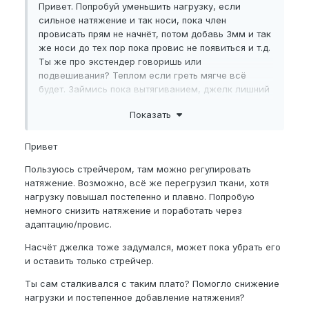
Привет. Попробуй уменьшить нагрузку, если
Боли, онемения и проблем с эрекцией нет,
сильное натяжение и так носи, пока член
чувствительность нормальная.
провисать прям не начнёт, потом добавь 3мм и так
же носи до тех пор пока провис не появиться и т.д.
Ты же про экстендер говоришь или
У кого было похожее плато? Что помогло снова
подвешивания? Теплом если греть мягче всё
сдвинуть прогресс — изменение времени
будет. Займись пока вытягиванием, джелк лишний
ношения, нагрузки или что-то ещё?
на мой взгляд.
Показать
Мне 20
Привет
Рост 180
Пользуюсь стрейчером, там можно регулировать
натяжение. Возможно, всё же перегрузил ткани, хотя
нагрузку повышал постепенно и плавно. Попробую
немного снизить натяжение и поработать через
адаптацию/провис.
Насчёт джелка тоже задумался, может пока убрать его
и оставить только стрейчер.
Ты сам сталкивался с таким плато? Помогло снижение
нагрузки и постепенное добавление натяжения?