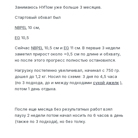
Занимаюсь НУПом уже больше 3 месяцев.
Стартовый обхват был
NBPEL
10 см,
EG
10,5
Сейчас
NBPEL
10,5 см и
EG
11 см. В первые 3 недели
заметил прирост около +0,5 см по длине и обхвату,
но после этого прогресс полностью остановился.
Нагрузку постепенно увеличивал, начинал с 750 гр.
дошел до 1,2 кг. Носил по схеме: 3 дня по 4,5 часа
(по 3 подхода, до и между подходами
сухой джелк
),
потом 1 день отдыха.
После еще месяца без результатных работ взял
паузу 2 недели потом начал носить по 6 часов в день
(также по 3 подхода), но без толку.