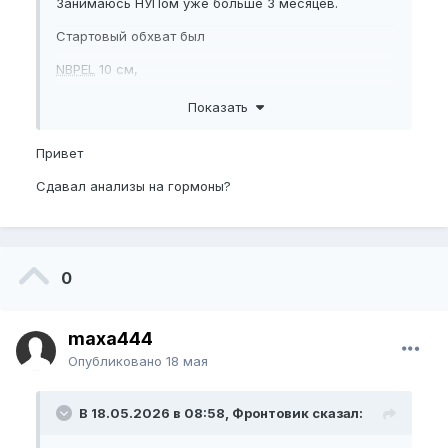
Занимаюсь НУПом уже больше 3 месяцев.
Стартовый обхват был
NBPEL
10 см,
EG
10,5
Показать
Сейчас
NBPEL
10,5 см и
EG
11 см. В первые 3
Привет
недели заметил прирост около +0,5 см по длине и
обхвату, но после этого прогресс полностью
Сдавал анализы на гормоны?
остановился.
Нагрузку постепенно увеличивал, начинал с 750
гр. дошел до 1,2 кг. Носил по схеме: 3 дня по 4,5
часа (по 3 подхода, до и между подходами
сухой
0
джелк
), потом 1 день отдыха.
maxa444
После еще месяца без результатных работ взял
Опубликовано
18 мая
паузу 2 недели потом начал носить по 6 часов в
день (также по 3 подхода), но без толку.
В 18.05.2026 в 08:58, Фронтовик сказал: