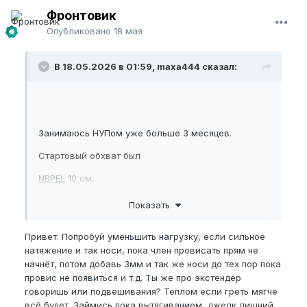
Фронтовик
Опубликовано
18 мая
В 18.05.2026 в 01:59, maxa444 сказал:
Занимаюсь НУПом уже больше 3 месяцев.
Стартовый обхват был
NBPEL
10 см,
EG
10,5
Показать
Сейчас
NBPEL
10,5 см и
EG
11 см. В первые 3
Привет. Попробуй уменьшить нагрузку, если сильное
недели заметил прирост около +0,5 см по длине и
натяжение и так носи, пока член провисать прям не
обхвату, но после этого прогресс полностью
начнёт, потом добавь 3мм и так же носи до тех пор пока
остановился.
провис не появиться и т.д. Ты же про экстендер
Нагрузку постепенно увеличивал, начинал с 750
говоришь или подвешивания? Теплом если греть мягче
гр. дошел до 1,2 кг. Носил по схеме: 3 дня по 4,5
всё будет. Займись пока вытягиванием, джелк лишний