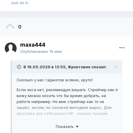
и можешь объяснить пожалуйста зачем?
Just do it...
я новичок в этом деле
0
maxa444
Опубликовано
19 мая
В 18.05.2026 в 13:55, Фронтовик сказал:
Сколько у нас гаджетов всяких, круто!
Если экса нет, рекомендую вешать. Стрейчер как я
вижу можно носить что бы время добрать, на
работе например. Но мне стрейчер как то не
зашёл, эксом, по силовой методике вырос. Для
прогрева для себя решил ИК - коврик лучшим
вариантом. Лампа для меня пекло адское. У меня
Плато спустя 9 месяцев наступило, трос
Показать
наткянулся и все не туда не сюда. Сейчас у меня