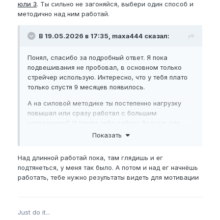
юли 3
. Ты сильно не загоняйся, выбери один способ и
методично над ним работай.
В 19.05.2026 в 17:35, maxa444 сказал:
Понял, спасибо за подробный ответ. Я пока
подвешивания не пробовал, в основном только
стрейчер использую. Интересно, что у тебя плато
только спустя 9 месяцев появилось.
А на силовой методике ты постепенно нагрузку
повышал или сразу работал с большим
натяжением? И помпа тебе сейчас больше для
обхвата или именно для дальнейшего роста?
Показать
И ещё интересно — после ИК-коврика у тебя
Над длинной работай пока, там глядишь и ег
получилось сдвинуть плато или особой разницы не
подтянеться, у меня так было. А потом и над ег начнёшь
заметил? Или ты и до плато с грелкой занимался?
работать, тебе нужно результаты видеть для мотивации
Just do it...