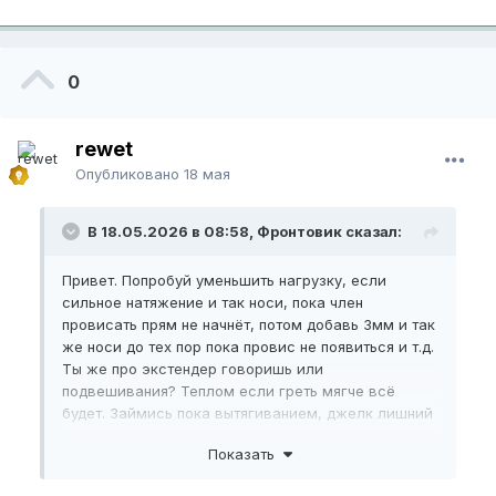
0
rewet
Опубликовано
18 мая
В 18.05.2026 в 08:58, Фронтовик сказал:
Привет. Попробуй уменьшить нагрузку, если
сильное натяжение и так носи, пока член
провисать прям не начнёт, потом добавь 3мм и так
же носи до тех пор пока провис не появиться и т.д.
Ты же про экстендер говоришь или
подвешивания? Теплом если греть мягче всё
будет. Займись пока вытягиванием, джелк лишний
на мой взгляд.
Показать