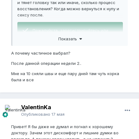
и тянет головку так или иначе, сколько процесс
восстановления? Когда можно вернуться к нупу и
сексу после.
Пожалуйста,
зарегистрируйтесь
или
войдите
, чтобы увидеть скрытое
Показать
изображение.
А почему частичное выбрал?
После данной операции недели 2..
Пожалуйста,
зарегистрируйтесь
или
войдите
, чтобы увидеть скрытое
Мне на 10 сняли швы и еще пару дней там чуть корка
изображение.
была и все
Пожалуйста,
зарегистрируйтесь
или
войдите
, чтобы увидеть скрытое
ValentinKa
изображение.
Опубликовано
17 мая
Привет! Я бы даже не думал и погнал к хорошему
доктору. Зачем этот дискомфорт и лишние думки во
время па. А почему сразу удалить, а не удлинить?