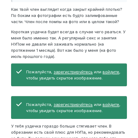
Как твой член выглядит когда закрыт крайней плотью?
По бокам на фотографии есть будто залимфованные
Пожалуйста,
зарегистрируйтесь
или
части. Член после помпы на фото или в целом такой?
войдите
, чтобы увидеть скрытое
Короткая уздечка будет всегда в случае чего рваться. У
изображение.
меня было именно так. А регулярный секс и занятия
НУПом не давали ей заживать нормально (на
протяжении 1 месяца). Вот как было у меня (на фото
Пожалуйста,
зарегистрируйтесь
или
июль прошлого года).
войдите
, чтобы увидеть скрытое
изображение.
Пожалуйста,
зарегистрируйтесь
или
войдите
,
чтобы увидеть скрытое изображение.
Пожалуйста,
зарегистрируйтесь
или
войдите
,
чтобы увидеть скрытое изображение.
У тебя уздечка гораздо больше стягивает член. В
обрезании есть свой плюс для НУПа, но рекомендовать