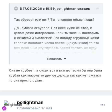
В 17.05.2026 в 19:59, pollightman сказал:
Так обрезан или нет? Ты непонятно объясняешь?
Да немного огрубела. Нет секс хуже не стал, в
целом даже интереснее. Если ты хочешь поспорить
с физикой и биологией ( по поводу огрубения кожи
головки полового члена после циркумцизии) то это
без меня. Я на эту глупость время тратить не буду.
Есть куча других глупостей более интересных
😁
Показать
Она не грубеет ..а сухая вот и всп..вот если бы она была
грубая как мазоль то другое дело..а так как нет смазки
то она просто сухая..
pollightman
Опубликовано
17 мая