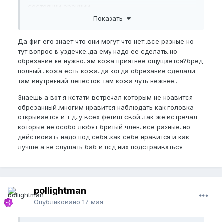
состоянии ерекции.
Показать
Да фиг его знает что они могут что нет..все разные но
тут вопрос в уздечке..да ему надо ее сделать..но
обрезание не нужно..эм кожа приятнее ощущается?бред
полный...кожа есть кожа..да когда обрезание сделали
там внутренний лепесток там кожа чуть нежнее..
Знаешь а вот я кстати встречал которым не нравится
обрезанный..многим нравится наблюдать как головка
открывается и т д..у всех фетиш свой..так же встречал
которые не особо любят бритый член..все разные..но
действовать надо под себя..как себе нравится и как
лучше а не слушать баб и под них подстраиваться
pollightman
Опубликовано
17 мая