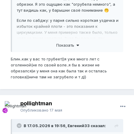
обрезки. Я это ощущаю как "огрубела немного", а
тут видишь как, у барышни своё понимание
🤭
Если по сабджу: у парня сильно короткая уздечка и
избыток крайней плоти - это показания к
циркумцизии. У меня примерно также было, только
узда не такая короткая. Знал бы раньше, так
обрезался бы ещё в юности. Просто мне никто не
Показать
сказал, что так можно было
.
😂
Блин..как у вас то грубеет))я уже много лет с
Вангую - если копнуть, то вопрос не в отсутствии/
оголенной(не по своей воле..я бы в жизни не
наличии крайней плоти, а в человеке.
обрезался)и у меня она как была так и осталась
@Akuma
ну мы тут обсуждение развели, но можно
головка))ниче там не загрубело и т д))
сказать проще. Сейчас мешает уздечка - сходи к
доктору и реши вопрос именно с ней. Остальную
шкуру можно и потом отрезать, когда поймёшь что
надо. Ну или не обрезать.
pollightman
К нупу в какой то сере мож будет вернуться через
Опубликовано
17 мая
месяцок.
В 17.05.2026 в 19:56, Евгений33 сказал: