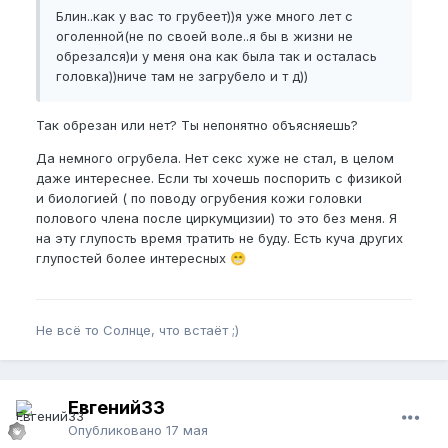
Блин..как у вас то грубеет))я уже много лет с
оголенной(не по своей воле..я бы в жизни не
обрезался)и у меня она как была так и осталась
головка))ниче там не загрубело и т д))
Так обрезан или нет? Ты непонятно объясняешь?
Да немного огрубела. Нет секс хуже не стал, в целом
даже интереснее. Если ты хочешь поспорить с физикой
и биологией ( по поводу огрубения кожи головки
полового члена после циркумцизии) то это без меня. Я
на эту глупость время тратить не буду. Есть куча других
глупостей более интересных
😁
Не всё то Солнце, что встаёт ;)
Евгений33
Опубликовано
17 мая