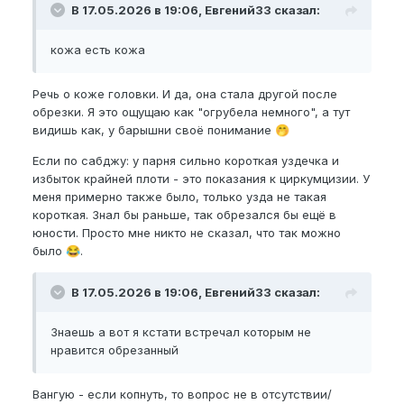
В 17.05.2026 в 19:06, Евгений33 сказал:
кожа есть кожа
Речь о коже головки. И да, она стала другой после
обрезки. Я это ощущаю как "огрубела немного", а тут
видишь как, у барышни своё понимание
🤭
Если по сабджу: у парня сильно короткая уздечка и
избыток крайней плоти - это показания к циркумцизии. У
меня примерно также было, только узда не такая
короткая. Знал бы раньше, так обрезался бы ещё в
юности. Просто мне никто не сказал, что так можно
было
.
😂
В 17.05.2026 в 19:06, Евгений33 сказал:
Знаешь а вот я кстати встречал которым не
нравится обрезанный
Вангую - если копнуть, то вопрос не в отсутствии/