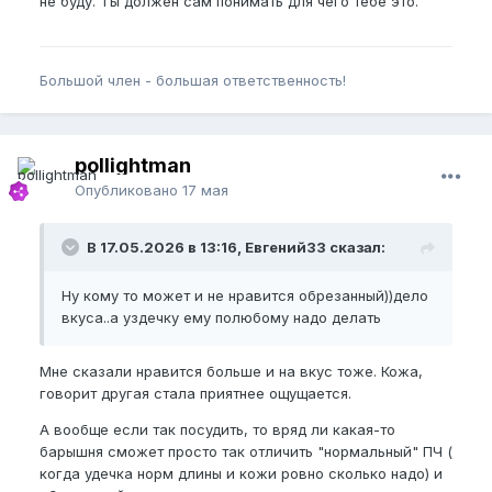
не буду. Ты должен сам понимать для чего тебе это.
Большой член - большая ответственность!
pollightman
Опубликовано
17 мая
В 17.05.2026 в 13:16, Евгений33 сказал:
Ну кому то может и не нравится обрезанный))дело
вкуса..а уздечку ему полюбому надо делать
Мне сказали нравится больше и на вкус тоже. Кожа,
говорит другая стала приятнее ощущается.
А вообще если так посудить, то вряд ли какая-то
барышня сможет просто так отличить "нормальный" ПЧ (
когда удечка норм длины и кожи ровно сколько надо) и