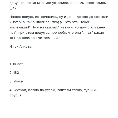
девушки, ее во мне все устраивало, но мы расстались
[_ak
Нашел новую, встречались, ну и дело дошло до постели
и тут она как выпалила: "пффф... что это? такой
маленький!" Ну я ей сказал:" извини, но другого у меня
нет", при этом подумав про себя, что она "лядь" какая-
то Про размеры читаем ниже.
И так Анкета:
1. 19 лет
2. 182
3. Учусь
4. Футбол, бегаю по утрам, гантели тягаю, турники,
брусья.