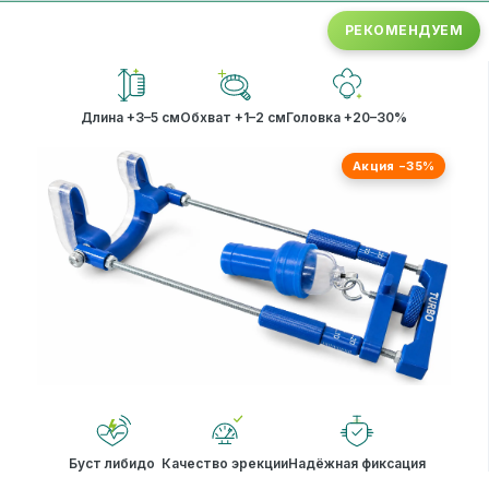
РЕКОМЕНДУЕМ
Длина +3–5 см
Обхват +1–2 см
Головка +20–30%
Акция −35%
Буст либидо
Качество эрекции
Надёжная фиксация