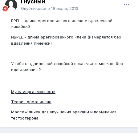
Гнусный
Опубликовано
19 июля, 2013
BPEL - длина эрегированного члена с вдавленной
линейкой
NBPEL - длина эрегированного члена (измеряется без
вдавления линейки)
У тебя с вдавленной линейкой показывает меньне, без
вдавливания ?
Мультиоргазменность
Теория роста члена
Массаж яичек для улучшения эрекции и повышения
тестостерона