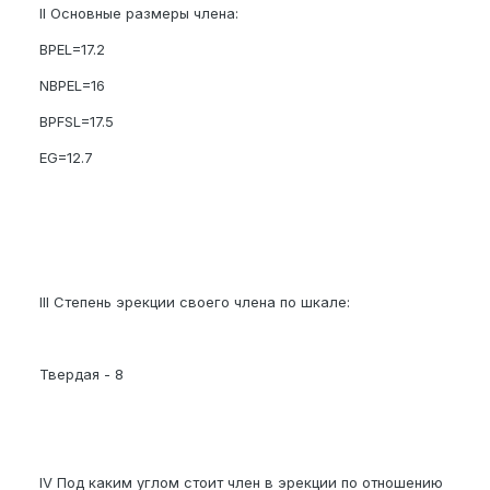
II Основные размеры члена:
BPEL=17.2
NBPEL=16
BPFSL=17.5
EG=12.7
III Степень эрекции своего члена по шкале:
Твердая - 8
IV Под каким углом стоит член в эрекции по отношению