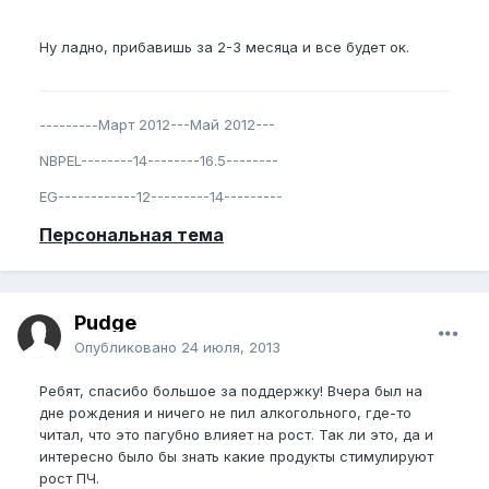
Ну ладно, прибавишь за 2-3 месяца и все будет ок.
---------Март 2012---Май 2012---
NBPEL--------14--------16.5--------
EG------------12---------14---------
Персональная тема
Pudge
Опубликовано
24 июля, 2013
Ребят, спасибо большое за поддержку! Вчера был на
дне рождения и ничего не пил алкогольного, где-то
читал, что это пагубно влияет на рост. Так ли это, да и
интересно было бы знать какие продукты стимулируют
рост ПЧ.