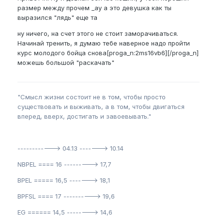
размер между прочем _ay а это девушка как ты
выразился "лядь" еще та
ну ничего, на счет этого не стоит заморачиваться.
Начинай тренить, я думаю тебе наверное надо пройти
курс молодого бойца снова[proga_n:2ms16vb6][/proga_n]
можешь большой "раскачать"
"Смысл жизни состоит не в том, чтобы просто
существовать и выживать, а в том, чтобы двигаться
вперед, вверх, достигать и завоевывать."
------------> 04.13 -------> 10.14
NBPEL ==== 16 ---------> 17,7
BPEL ===== 16,5 -------> 18,1
BPFSL ==== 17 ----------> 19,6
EG ====== 14,5 --------> 14,6