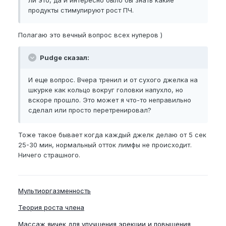
ли это, да и интересно было бы знать какие
продукты стимулируют рост ПЧ.
Полагаю это вечный вопрос всех нуперов )
Pudge сказал:
И еще вопрос. Вчера тренил и от сухого джелка на
шкурке как кольцо вокруг головки напухло, но
вскоре прошло. Это может я что-то неправильно
сделал или просто перетренировал?
Тоже такое бывает когда каждый джелк делаю от 5 сек
25-30 мин, нормальный отток лимфы не происходит.
Ничего страшного.
Мультиоргазменность
Теория роста члена
Массаж яичек для улучшения эрекции и повышения