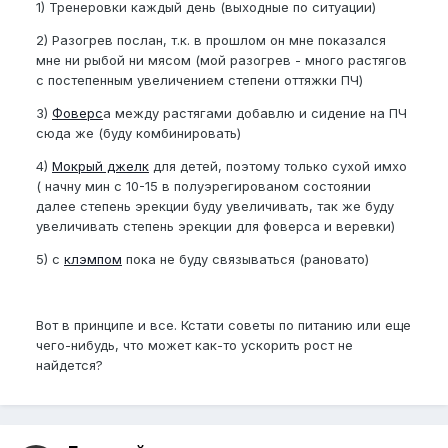
1) Тренеровки каждый день (выходные по ситуации)
2) Разогрев послан, т.к. в прошлом он мне показался
мне ни рыбой ни мясом (мой разогрев - много растягов
с постепенным увеличением степени оттяжки ПЧ)
3)
Фоверс
а между растягами добавлю и сидение на ПЧ
сюда же (буду комбинировать)
4)
Мокрый джелк
для детей, поэтому только сухой имхо
( начну мин с 10-15 в полуэрегированом состоянии
далее степень эрекции буду увеличивать, так же буду
увеличивать степень эрекции для фоверса и веревки)
5) с
клэмпом
пока не буду связываться (рановато)
Вот в принципе и все. Кстати советы по питанию или еще
чего-нибудь, что может как-то ускорить рост не
найдется?