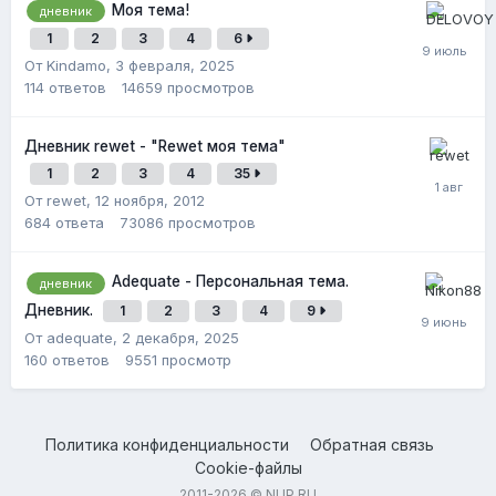
Моя тема!
дневник
1
2
3
4
6
От Kindamo,
3 февраля, 2025
114
ответов
14659
просмотров
Дневник rewet - "Rewet моя тема"
1
2
3
4
35
От rewet,
12 ноября, 2012
684
ответа
73086
просмотров
Adequate - Персональная тема.
дневник
Дневник.
1
2
3
4
9
От adequate,
2 декабря, 2025
160
ответов
9551
просмотр
Политика конфиденциальности
Обратная связь
Cookie-файлы
2011-2026 © NUP.RU