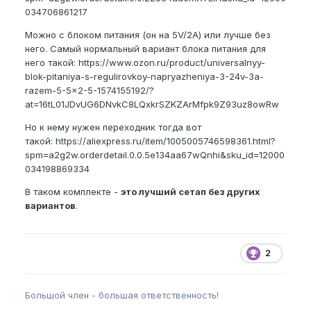
034706861217
Можно с блоком питания (он на 5V/2A) или лучше без
него. Самый нормальный вариант блока питания для
него такой:
https://www.ozon.ru/product/universalnyy-
blok-pitaniya-s-regulirovkoy-napryazheniya-3-24v-3a-
razem-5-5x2-5-1574155192/?
at=16tL01JDvUG6DNvkC8LQxkrSZKZArMfpk9Z93uz8owRw
Но к нему нужен переходник тогда вот
такой:
https://aliexpress.ru/item/1005005746598361.html?
spm=a2g2w.orderdetail.0.0.5e134aa67wQnhi&sku_id=12000
034198869334
В таком комплекте -
это лучший сетап без других
вариантов
.
2
Большой член - большая ответственность!