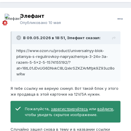
Элефант
Опубликовано
10 мая
В 09.05.2026 в 18:51, Элефант сказал:
https://www.ozon.ru/product/universalnyy-blok-
pitaniya-s-regulirovkoy-napryazheniya-3-24v-3a-
razem-5-5x2-5-1574155192/?
at=16tL01JDvUG6DNvkC8LQxkrSZKZArMfpk9Z93uz8o
wRw
Я тебе ссылку не верную скинул. Вот такой блок у этого
же продавца в этой карточке на 12V/5A нужен.
Пожалуйста,
зарегистрируйтесь
или
войдите
,
чтобы увидеть скрытое изображение.
Случайно зашел снова в тему и в названии ссылки