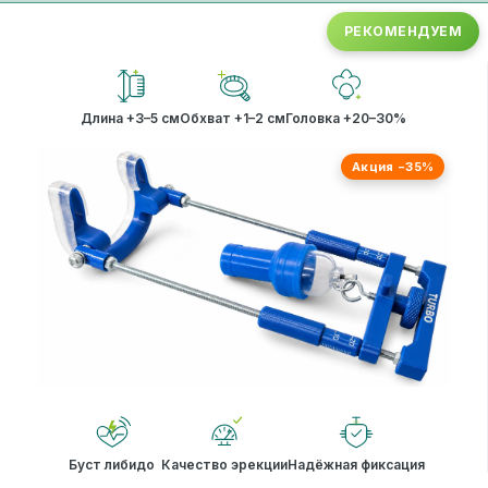
РЕКОМЕНДУЕМ
Длина +3–5 см
Обхват +1–2 см
Головка +20–30%
Акция −35%
Буст либидо
Качество эрекции
Надёжная фиксация