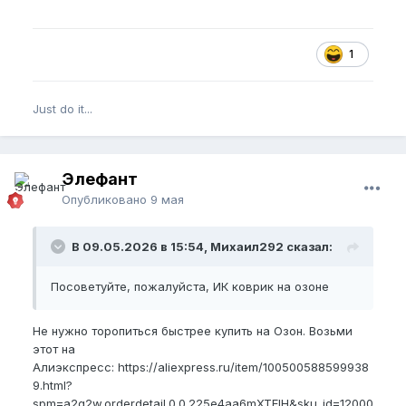
1
Just do it...
Элефант
Опубликовано
9 мая
В 09.05.2026 в 15:54, Михаил292 сказал:
Посоветуйте, пожалуйста, ИК коврик на озоне
Не нужно торопиться быстрее купить на Озон. Возьми
этот на
Алиэкспресс:
https://aliexpress.ru/item/100500588599938
9.html?
spm=a2g2w.orderdetail.0.0.225e4aa6mXTElH&sku_id=12000