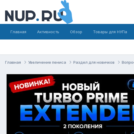
Главная
Активность
Обзор
Товары для НУПа
Главная
Увеличение пениса
Раздел для новичков
Вопро