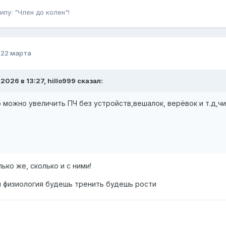
ипу: "Член до колен"!
о
22 марта
.2026 в 13:27, hillo999 сказал:
о можно увеличить ПЧ без устройств,вешалок, верёвок и т.д,ч
лько же, сколько и с ними!
я физиология будешь тренить будешь рости