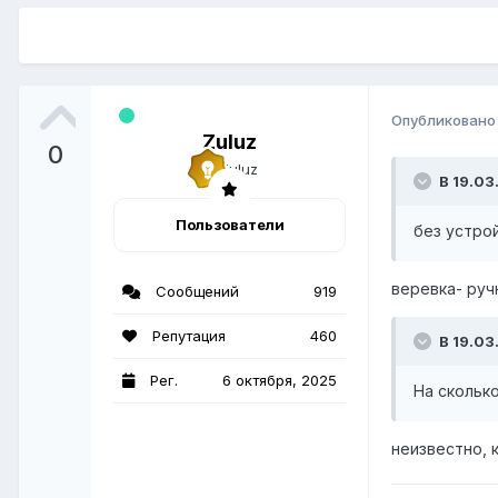
Опубликован
Zuluz
0
В 19.03
Пользователи
без устро
веревка- ру
Сообщений
919
Репутация
460
В 19.03
Рег.
6 октября, 2025
На скольк
неизвестно, к