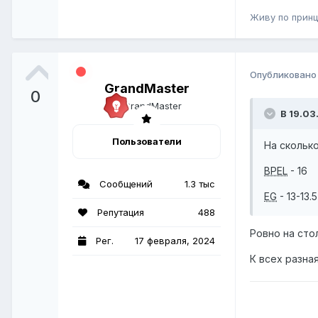
Живу по принц
Опубликован
GrandMaster
0
В 19.03
Пользователи
На скольк
BPEL
- 16
Сообщений
1.3 тыс
EG
- 13-13.5
Репутация
488
Ровно на сто
Рег.
17 февраля, 2024
К всех разна