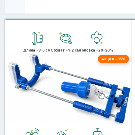
Длина +3–5 см
Обхват +1–2 см
Головка +20–30%
Акция −35%