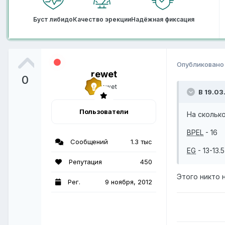
Буст либидо
Качество эрекции
Надёжная фиксация
Опубликован
rewet
0
В 19.03
Пользователи
На скольк
BPEL
- 16
Сообщений
1.3 тыс
EG
- 13-13.5
Репутация
450
Этого никто н
Рег.
9 ноября, 2012