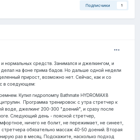
Подписчики
1
 и нормальных средств. Занимался и джелкингом, и
о делал на фоне прима бадов. Но дальше одной недели
еленный прирост, возможно нет. Сейчас, как и со
ос в соедующем:
 ремнем. Купил гидропомпу Bathmate HYDROMAX8
C, цитрулин. Программа тренировок: с утра стретчер к
й воде, джелкинг 200-300 "доений", и сразу после
ноге. Следующий день - поясной стретчер,
фортное, ничего не болит, не пережимает, не синеет,
е стретчера обязательно массаж 40-50 доений. Вторая
нирую раз в месяц. Подскажите, насколько подход