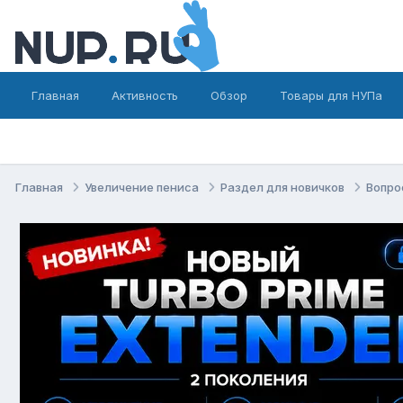
Главная
Активность
Обзор
Товары для НУПа
Главная
Увеличение пениса
Раздел для новичков
Вопро