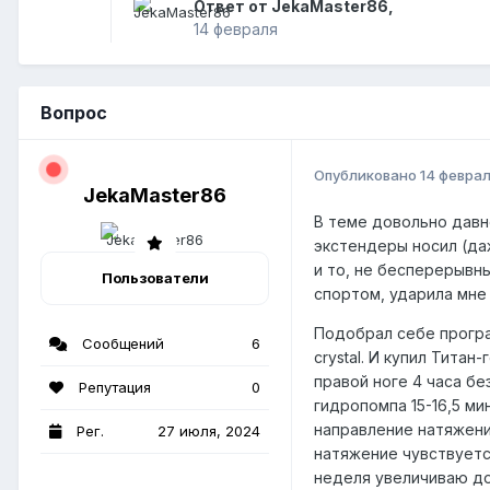
Ответ от JekaMaster86,
14 февраля
Вопрос
Опубликовано
14 февра
JekaMaster86
В теме довольно давн
экстендеры носил (да
и то, не бесперерывны
Пользователи
спортом, ударила мне
Подобрал себе програ
Сообщений
6
crystal. И купил Тита
правой ноге 4 часа бе
Репутация
0
гидропомпа 15-16,5 м
направление натяжени
Рег.
27 июля, 2024
натяжение чувствуетс
неделя увеличиваю до