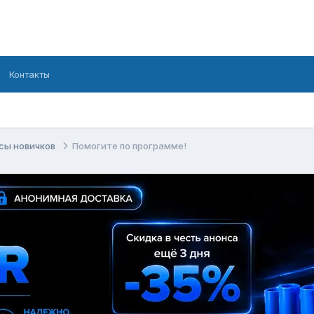
Контакты
сы новичков
Помогите по программе!