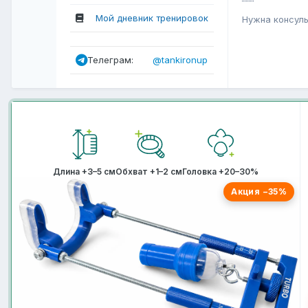
Мой дневник тренировок
Нужна консул
Телеграм:
@tankironup
Длина +3–5 см
Обхват +1–2 см
Головка +20–30%
Акция −35%