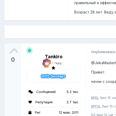
правильный и эффекти
Возраст 28 лет. Веду 
Опубликован
Tankiro
0
@JekaMaster
Привет
НУП-Эксперт
начни с созд
Сообщений
5.3 тыс
BPEL
был 15 см
Репутация
2.7 тыс
BPFSL
был 15 с
Рег.
12 мая, 2011
EG
был 12 см -