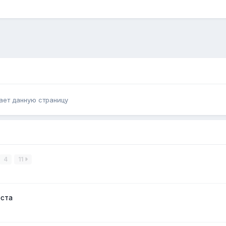
ает данную страницу
4
11
оста