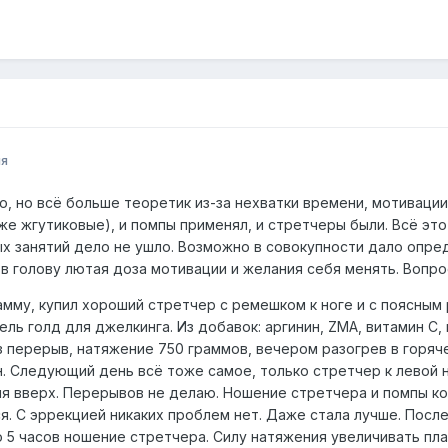
ля
о, но всё больше теоретик из-за нехватки времени, мотивации
же жгутиковые), и помпы применял, и стретчеры были. Всё эт
х занятий дело не ушло. Возможно в совокупности дало опред
 в голову лютая доза мотивации и желания себя менять. Вопр
мму, купил хороший стретчер с ремешком к ноге и с поясным
н-гель голд для джелкинга. Из добавок: аргинин, ZMA, витамин 
з перерыв, натяжение 750 граммов, вечером разогрев в горяче
ин. Следующий день всё тоже самое, только стретчер к левой 
я вверх. Перерывов не делаю. Ношение стретчера и помпы ком
я. С эррекцией никаких проблем нет. Даже стала лучше. Посл
 5 часов ношение стретчера. Силу натяжения увеличивать пла