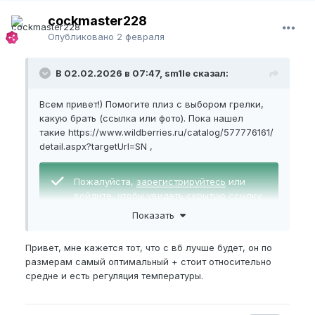
cockmaster228
Опубликовано
2 февраля
В 02.02.2026 в 07:47, sm1le сказал:
Всем привет!) Помогите плиз с выбором грелки,
какую брать (ссылка или фото). Пока нашел
такие
https://www.wildberries.ru/catalog/577776161/
detail.aspx?targetUrl=SN
,
Пожалуйста,
зарегистрируйтесь
или
войдите
, чтобы увидеть скрытую ссылку.
Показать
,
Привет, мне кажется тот, что с вб лучше будет, он по
Пожалуйста,
зарегистрируйтесь
или
размерам самый оптимальный + стоит относительно
войдите
, чтобы увидеть скрытую ссылку.
средне и есть регуляция температуры.
.