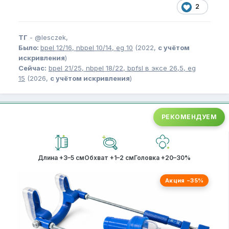
2
ТГ
-
@lesczek,
Было:
bpel
12/16,
nbpel
10/14,
eg
10
(2022,
с учётом
искривления
)
Сейчас:
bpel
21/25,
nbpel
18/22,
bpfsl
в эксе 26,5,
eg
15
(2026,
с учётом искривления
)
РЕКОМЕНДУЕМ
Длина +3–5 см
Обхват +1–2 см
Головка +20–30%
Акция −35%